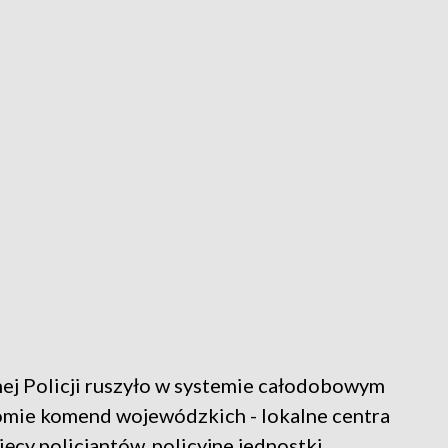
j Policji ruszyło w systemie całodobowym
iomie komend wojewódzkich - lokalne centra
ięcy policjantów, policyjne jednostki