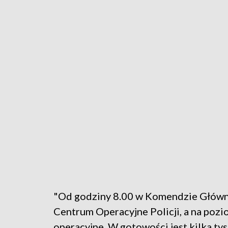
"Od godziny 8.00 w Komendzie Główne
Centrum Operacyjne Policji, a na poz
operacyjne. W gotowości jest kilka tys