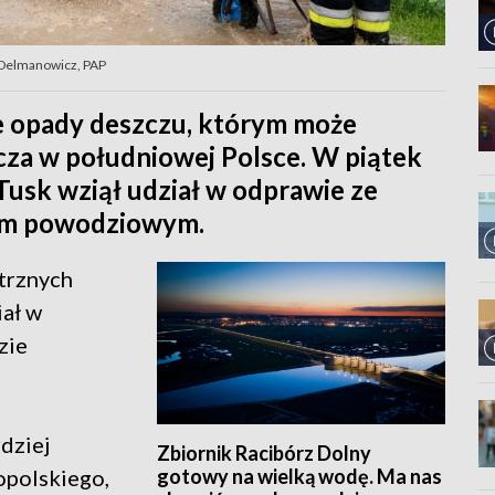
k Delmanowicz, PAP
ne opady deszczu, którym może
zcza w południowej Polsce. W piątek
usk wziął udział w odprawie ze
iem powodziowym.
trznych
iał w
zie
dziej
Zbiornik Racibórz Dolny
gotowy na wielką wodę. Ma nas
opolskiego,