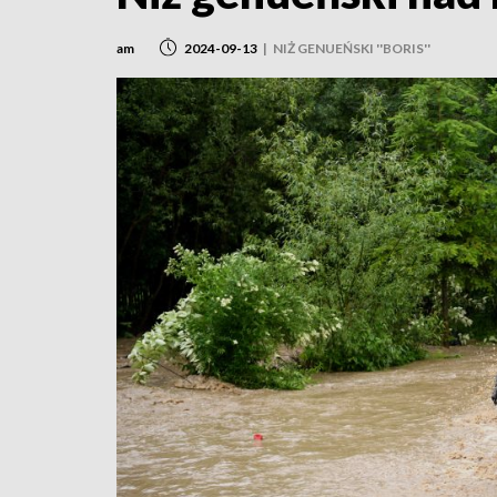
am
2024-09-13
|
NIŻ GENUEŃSKI ''BORIS''