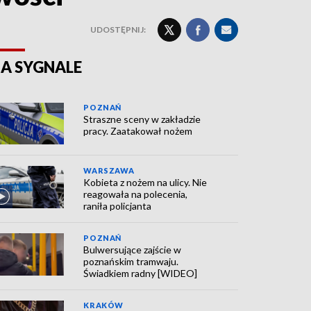
UDOSTĘPNIJ:
A SYGNALE
POZNAŃ
Straszne sceny w zakładzie
pracy. Zaatakował nożem
WARSZAWA
Kobieta z nożem na ulicy. Nie
reagowała na polecenia,
raniła policjanta
POZNAŃ
Bulwersujące zajście w
poznańskim tramwaju.
Świadkiem radny [WIDEO]
KRAKÓW