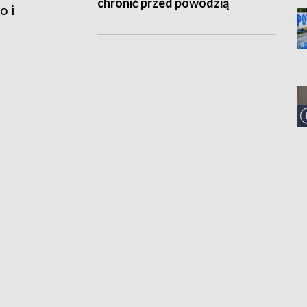
chronić przed powodzią
o i