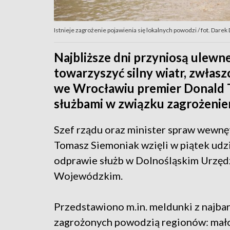
Istnieje zagrożenie pojawienia się lokalnych powodzi / fot. Dare
Najbliższe dni przyniosą ulew
towarzyszyć silny wiatr, zwłas
we Wrocławiu premier Donald T
służbami w związku zagrożen
Szef rządu oraz minister spraw wewnę
Tomasz Siemoniak wzięli w piątek udz
odprawie służb w Dolnośląskim Urzęd
Wojewódzkim.
Przedstawiono m.in. meldunki z najbar
zagrożonych powodzią regionów: mał