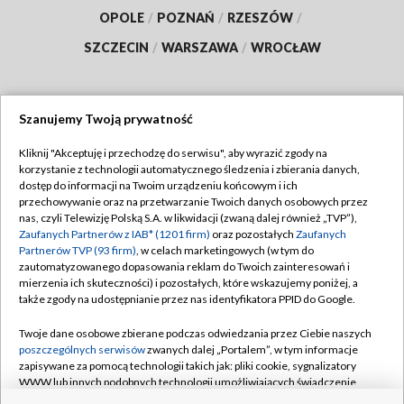
OPOLE
/
POZNAŃ
/
RZESZÓW
/
SZCZECIN
/
WARSZAWA
/
WROCŁAW
Szanujemy Twoją prywatność
Dołącz do nas:
Kliknij "Akceptuję i przechodzę do serwisu", aby wyrazić zgody na
korzystanie z technologii automatycznego śledzenia i zbierania danych,
TVP
dostęp do informacji na Twoim urządzeniu końcowym i ich
Abonament TVP
przechowywanie oraz na przetwarzanie Twoich danych osobowych przez
Regulamin TVP
nas, czyli Telewizję Polską S.A. w likwidacji (zwaną dalej również „TVP”),
Emisja w TVP
Polityka prywatności
Zaufanych Partnerów z IAB* (1201 firm)
oraz pozostałych
Zaufanych
Partnerów TVP (93 firm)
, w celach marketingowych (w tym do
Centrum informacji TVP
Moje zgody
zautomatyzowanego dopasowania reklam do Twoich zainteresowań i
mierzenia ich skuteczności) i pozostałych, które wskazujemy poniżej, a
Naziemna Telewizja Cyfrowa
Pomoc
także zgody na udostępnianie przez nas identyfikatora PPID do Google.
Sklep TVP
Biuro reklamy
Twoje dane osobowe zbierane podczas odwiedzania przez Ciebie naszych
Rada Programowa
Kontakt
poszczególnych serwisów
zwanych dalej „Portalem”, w tym informacje
zapisywane za pomocą technologii takich jak: pliki cookie, sygnalizatory
System NOS
WWW lub innych podobnych technologii umożliwiających świadczenie
dopasowanych i bezpiecznych usług, personalizację treści oraz reklam,