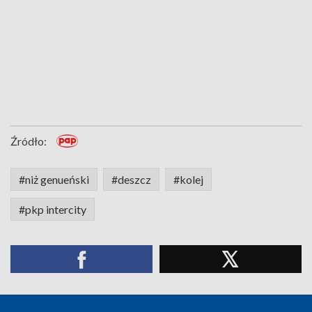
Źródło:
#niż genueński
#deszcz
#kolej
#pkp intercity