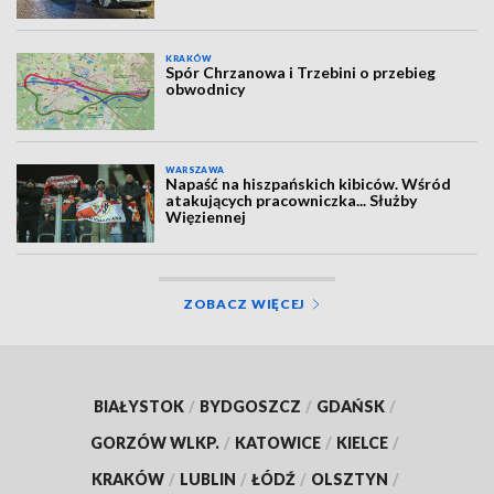
KRAKÓW
Spór Chrzanowa i Trzebini o przebieg
obwodnicy
WARSZAWA
Napaść na hiszpańskich kibiców. Wśród
atakujących pracowniczka... Służby
Więziennej
ZOBACZ WIĘCEJ
BIAŁYSTOK
/
BYDGOSZCZ
/
GDAŃSK
/
GORZÓW WLKP.
/
KATOWICE
/
KIELCE
/
KRAKÓW
/
LUBLIN
/
ŁÓDŹ
/
OLSZTYN
/