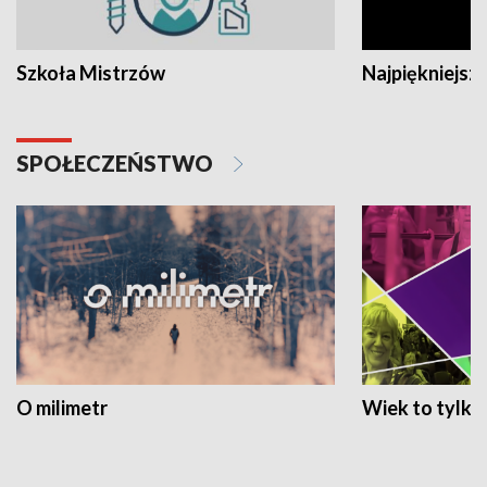
Szkoła Mistrzów
Najpiękniejsze
SPOŁECZEŃSTWO
O milimetr
Wiek to tylko 