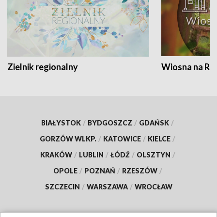
Zielnik regionalny
Wiosna na RO
BIAŁYSTOK
/
BYDGOSZCZ
/
GDAŃSK
/
GORZÓW WLKP.
/
KATOWICE
/
KIELCE
/
KRAKÓW
/
LUBLIN
/
ŁÓDŹ
/
OLSZTYN
/
OPOLE
/
POZNAŃ
/
RZESZÓW
/
SZCZECIN
/
WARSZAWA
/
WROCŁAW