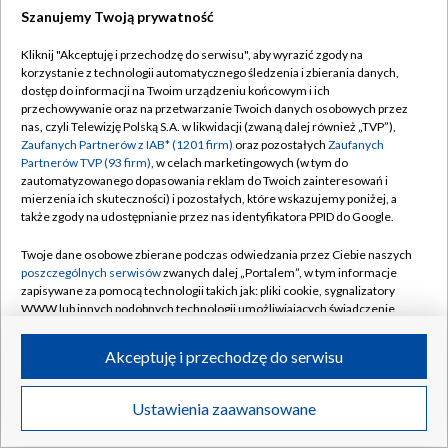
Szanujemy Twoją prywatność
Dołącz do nas:
Kliknij "Akceptuję i przechodzę do serwisu", aby wyrazić zgody na
korzystanie z technologii automatycznego śledzenia i zbierania danych,
TVP
dostęp do informacji na Twoim urządzeniu końcowym i ich
Abonament TVP
przechowywanie oraz na przetwarzanie Twoich danych osobowych przez
Regulamin TVP
nas, czyli Telewizję Polską S.A. w likwidacji (zwaną dalej również „TVP”),
Emisja w TVP
Zaufanych Partnerów z IAB* (1201 firm)
oraz pozostałych
Zaufanych
Polityka prywatności
Partnerów TVP (93 firm)
, w celach marketingowych (w tym do
Centrum informacji TVP
Moje zgody
zautomatyzowanego dopasowania reklam do Twoich zainteresowań i
mierzenia ich skuteczności) i pozostałych, które wskazujemy poniżej, a
Naziemna Telewizja Cyfrowa
Pomoc
także zgody na udostępnianie przez nas identyfikatora PPID do Google.
Sklep TVP
Biuro reklamy
Twoje dane osobowe zbierane podczas odwiedzania przez Ciebie naszych
Rada Programowa
poszczególnych serwisów
zwanych dalej „Portalem”, w tym informacje
Kontakt
zapisywane za pomocą technologii takich jak: pliki cookie, sygnalizatory
System NOS
WWW lub innych podobnych technologii umożliwiających świadczenie
dopasowanych i bezpiecznych usług, personalizację treści oraz reklam,
Informacje o nadawcy
Kanały
udostępnianie funkcji mediów społecznościowych oraz analizowanie
Akceptuję i przechodzę do serwisu
ruchu w Internecie.
Program dla prasy
©2026 Telewizja Polska S.A. w likwidacji
Biuro Reklamy
Twoje dane osobowe zbierane podczas odwiedzania przez Ciebie
Ustawienia zaawansowane
poszczególnych serwisów
na Portalu, takie jak adresy IP, identyfikatory
Ogłoszenie przetargowe
Twoich urządzeń końcowych i identyfikatory plików cookie, informacje o