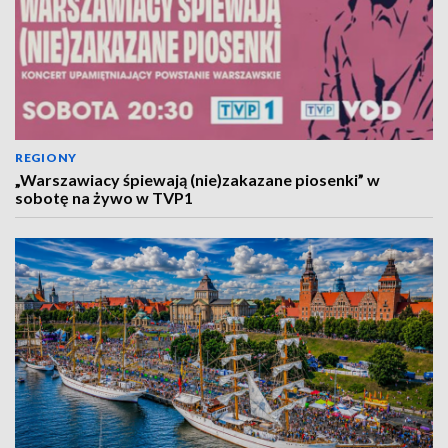
REGIONY
„Warszawiacy śpiewają (nie)zakazane piosenki” w
sobotę na żywo w TVP1