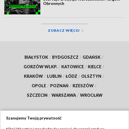
Obronnych
ZOBACZ WIĘCEJ
BIAŁYSTOK
/
BYDGOSZCZ
/
GDAŃSK
/
GORZÓW WLKP.
/
KATOWICE
/
KIELCE
/
KRAKÓW
/
LUBLIN
/
ŁÓDŹ
/
OLSZTYN
/
OPOLE
/
POZNAŃ
/
RZESZÓW
/
SZCZECIN
/
WARSZAWA
/
WROCŁAW
Szanujemy Twoją prywatność
Dołącz do nas:
Kliknij "Akceptuję i przechodzę do serwisu", aby wyrazić zgody na