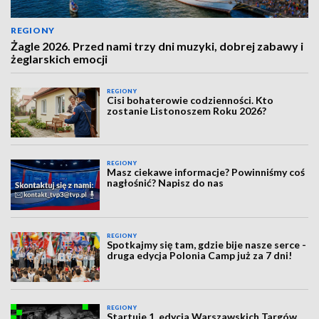
REGIONY
Żagle 2026. Przed nami trzy dni muzyki, dobrej zabawy i
żeglarskich emocji
REGIONY
Cisi bohaterowie codzienności. Kto
zostanie Listonoszem Roku 2026?
REGIONY
Masz ciekawe informacje? Powinniśmy coś
nagłośnić? Napisz do nas
REGIONY
Spotkajmy się tam, gdzie bije nasze serce -
druga edycja Polonia Camp już za 7 dni!
REGIONY
Startuje 1. edycja Warszawskich Targów