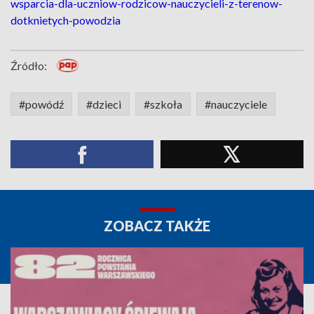
wsparcia-dla-uczniow-rodzicow-nauczycieli-z-terenow-
dotknietych-powodzia
Źródło:
#powódź
#dzieci
#szkoła
#nauczyciele
ZOBACZ TAKŻE