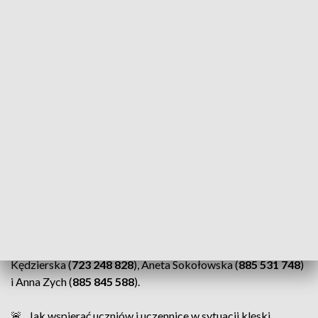
Badań Edukacyjnych (IBE), Ośrodkiem Rozwoju Edukacji
(ORE) oraz Warszawskim Centrum Innowacji Edukacyjno-
Społecznych i Szkoleń (WCIES) uruchomiło telefoniczną linię
wsparcia dla nauczycieli, uczniów i rodziców dzieci ze szkół i
placówek oświatowych z terenów dotkniętych powodzią.
Od środy do piątku do dyspozycji osób potrzebujących
wsparcia dyżury pełnić będą następujący eksperci: pod
numerem telefonu
723 245 220
dyżurować będzie
psychotraumatolożka Izabela Podsiadło-Dacewicz.
Ponadto wsparcia nauczycielom, uczniom i rodzicom
udzielać będą doradcy metodyczni w zakresie pomocy
psychologiczno-pedagogicznej: Agnieszka Kowalczyk (
885
523 871
), Urszula Klimkowicz (
885 531 744
), Anna
Kędzierska (
723 248 828
), Aneta Sokołowska (
885 531 748
)
i Anna Zych (
885 845 588
).
🚨 „Jak wspierać uczniów i uczennice w sytuacji klęski