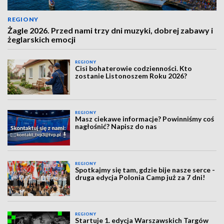
REGIONY
Żagle 2026. Przed nami trzy dni muzyki, dobrej zabawy i
żeglarskich emocji
REGIONY
Cisi bohaterowie codzienności. Kto
zostanie Listonoszem Roku 2026?
REGIONY
Masz ciekawe informacje? Powinniśmy coś
nagłośnić? Napisz do nas
REGIONY
Spotkajmy się tam, gdzie bije nasze serce -
druga edycja Polonia Camp już za 7 dni!
REGIONY
Startuje 1. edycja Warszawskich Targów