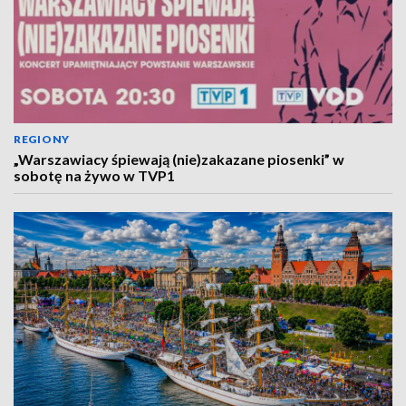
REGIONY
„Warszawiacy śpiewają (nie)zakazane piosenki” w
sobotę na żywo w TVP1