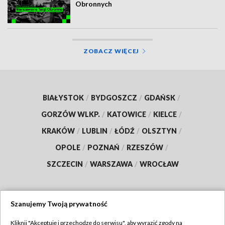
Obronnych
ZOBACZ WIĘCEJ
BIAŁYSTOK
/
BYDGOSZCZ
/
GDAŃSK
/
GORZÓW WLKP.
/
KATOWICE
/
KIELCE
/
KRAKÓW
/
LUBLIN
/
ŁÓDŹ
/
OLSZTYN
/
OPOLE
/
POZNAŃ
/
RZESZÓW
/
SZCZECIN
/
WARSZAWA
/
WROCŁAW
Szanujemy Twoją prywatność
Dołącz do nas:
Kliknij "Akceptuję i przechodzę do serwisu", aby wyrazić zgody na