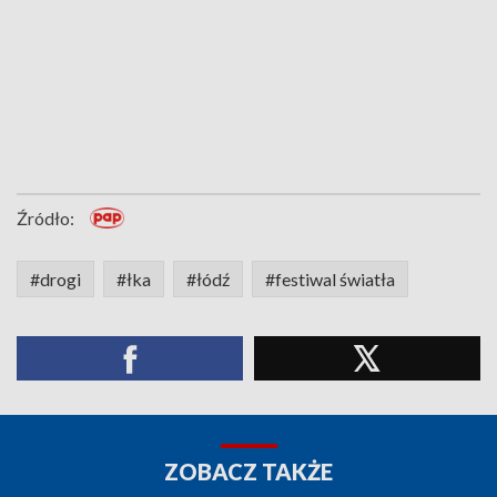
Źródło:
#drogi
#łka
#łódź
#festiwal światła
ZOBACZ TAKŻE