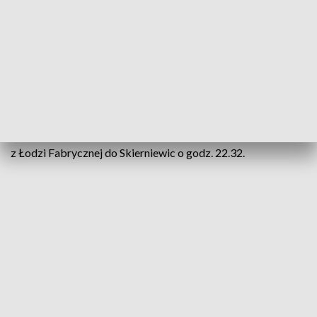
Koluszki, Rogów, Skierniewice, Warszawa Gdańska,
Warszawa Wschodnia (2.10).
Specjalnie dla uczestników festiwalu ŁKA wzmocni swoje
pociągi w dniach festiwalu. W piątek (27 września) większy
skład dostanie pociąg o godz. 22.32 z Łodzi Fabrycznej do
Skierniewic, a w sobotę (28 września) powiększone składy
pojadą z Warszawy Centralnej (17.15) do Łodzi Fabrycznej i
z Łodzi Fabrycznej do Skierniewic o godz. 22.32.