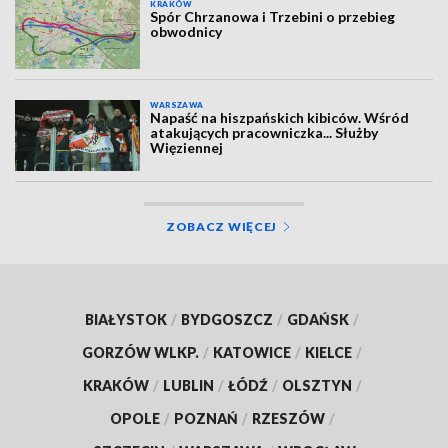
KRAKÓW
Spór Chrzanowa i Trzebini o przebieg
obwodnicy
WARSZAWA
Napaść na hiszpańskich kibiców. Wśród
atakujących pracowniczka... Służby
Więziennej
ZOBACZ WIĘCEJ
BIAŁYSTOK
/
BYDGOSZCZ
/
GDAŃSK
/
GORZÓW WLKP.
/
KATOWICE
/
KIELCE
/
KRAKÓW
/
LUBLIN
/
ŁÓDŹ
/
OLSZTYN
/
OPOLE
/
POZNAŃ
/
RZESZÓW
/