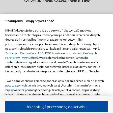
SZCZECIN
/
WARSZAWA
/
WROCŁAW
Szanujemy Twoją prywatność
Dołącz do nas:
Kliknij "Akceptuję i przechodzę do serwisu", aby wyrazić zgody na
korzystanie z technologii automatycznego śledzenia i zbierania danych,
TVP
dostęp do informacji na Twoim urządzeniu końcowym i ich
Abonament TVP
przechowywanie oraz na przetwarzanie Twoich danych osobowych przez
Regulamin TVP
nas, czyli Telewizję Polską S.A. w likwidacji (zwaną dalej również „TVP”),
Emisja w TVP
Polityka prywatności
Zaufanych Partnerów z IAB* (1201 firm)
oraz pozostałych
Zaufanych
Partnerów TVP (93 firm)
, w celach marketingowych (w tym do
Centrum informacji TVP
Moje zgody
zautomatyzowanego dopasowania reklam do Twoich zainteresowań i
mierzenia ich skuteczności) i pozostałych, które wskazujemy poniżej, a
Naziemna Telewizja Cyfrowa
Pomoc
także zgody na udostępnianie przez nas identyfikatora PPID do Google.
Sklep TVP
Biuro reklamy
Twoje dane osobowe zbierane podczas odwiedzania przez Ciebie naszych
Rada Programowa
Kontakt
poszczególnych serwisów
zwanych dalej „Portalem”, w tym informacje
zapisywane za pomocą technologii takich jak: pliki cookie, sygnalizatory
System NOS
WWW lub innych podobnych technologii umożliwiających świadczenie
dopasowanych i bezpiecznych usług, personalizację treści oraz reklam,
Informacje o nadawcy
Kanały
udostępnianie funkcji mediów społecznościowych oraz analizowanie
Akceptuję i przechodzę do serwisu
ruchu w Internecie.
Program dla prasy