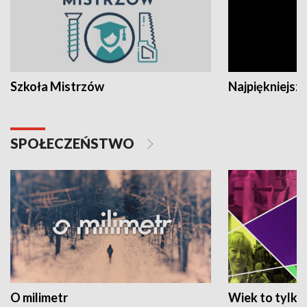
Szkoła Mistrzów
Najpiękniejsze
SPOŁECZEŃSTWO
O milimetr
Wiek to tylko 