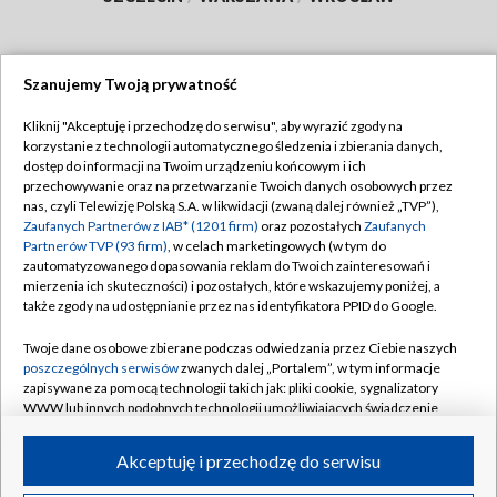
Szanujemy Twoją prywatność
Dołącz do nas:
Kliknij "Akceptuję i przechodzę do serwisu", aby wyrazić zgody na
korzystanie z technologii automatycznego śledzenia i zbierania danych,
TVP
dostęp do informacji na Twoim urządzeniu końcowym i ich
Abonament TVP
przechowywanie oraz na przetwarzanie Twoich danych osobowych przez
Regulamin TVP
nas, czyli Telewizję Polską S.A. w likwidacji (zwaną dalej również „TVP”),
Emisja w TVP
Zaufanych Partnerów z IAB* (1201 firm)
oraz pozostałych
Zaufanych
Polityka prywatności
Partnerów TVP (93 firm)
, w celach marketingowych (w tym do
Centrum informacji TVP
Moje zgody
zautomatyzowanego dopasowania reklam do Twoich zainteresowań i
mierzenia ich skuteczności) i pozostałych, które wskazujemy poniżej, a
Naziemna Telewizja Cyfrowa
Pomoc
także zgody na udostępnianie przez nas identyfikatora PPID do Google.
Sklep TVP
Biuro reklamy
Twoje dane osobowe zbierane podczas odwiedzania przez Ciebie naszych
Rada Programowa
poszczególnych serwisów
zwanych dalej „Portalem”, w tym informacje
Kontakt
zapisywane za pomocą technologii takich jak: pliki cookie, sygnalizatory
System NOS
WWW lub innych podobnych technologii umożliwiających świadczenie
dopasowanych i bezpiecznych usług, personalizację treści oraz reklam,
Informacje o nadawcy
Kanały
udostępnianie funkcji mediów społecznościowych oraz analizowanie
Akceptuję i przechodzę do serwisu
ruchu w Internecie.
Program dla prasy
©2026 Telewizja Polska S.A. w likwidacji