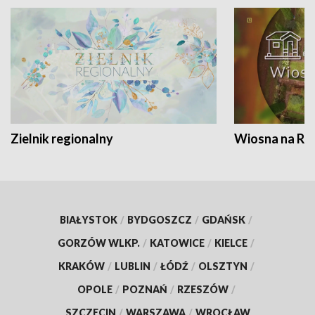
Zielnik regionalny
Wiosna na RO
BIAŁYSTOK
/
BYDGOSZCZ
/
GDAŃSK
/
GORZÓW WLKP.
/
KATOWICE
/
KIELCE
/
KRAKÓW
/
LUBLIN
/
ŁÓDŹ
/
OLSZTYN
/
OPOLE
/
POZNAŃ
/
RZESZÓW
/
SZCZECIN
/
WARSZAWA
/
WROCŁAW