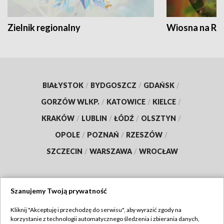
Zielnik regionalny
Wiosna na RO
BIAŁYSTOK
/
BYDGOSZCZ
/
GDAŃSK
/
GORZÓW WLKP.
/
KATOWICE
/
KIELCE
/
KRAKÓW
/
LUBLIN
/
ŁÓDŹ
/
OLSZTYN
/
OPOLE
/
POZNAŃ
/
RZESZÓW
/
SZCZECIN
/
WARSZAWA
/
WROCŁAW
Szanujemy Twoją prywatność
Dołącz do nas:
Kliknij "Akceptuję i przechodzę do serwisu", aby wyrazić zgody na
korzystanie z technologii automatycznego śledzenia i zbierania danych,
TVP