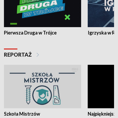
Pierwsza Druga w Trójce
Igrzyska w R
REPORTAŻ
Szkoła Mistrzów
Najpiękniejsze