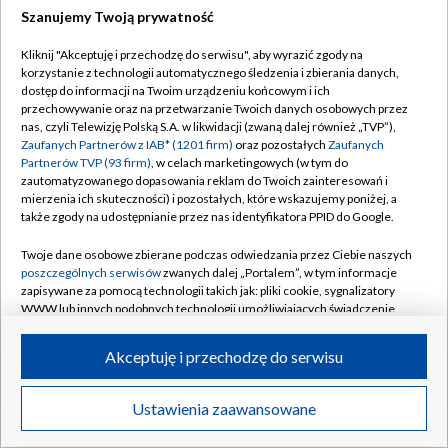
Szanujemy Twoją prywatność
Dołącz do nas:
Kliknij "Akceptuję i przechodzę do serwisu", aby wyrazić zgody na
korzystanie z technologii automatycznego śledzenia i zbierania danych,
TVP
dostęp do informacji na Twoim urządzeniu końcowym i ich
Abonament TVP
przechowywanie oraz na przetwarzanie Twoich danych osobowych przez
Regulamin TVP
nas, czyli Telewizję Polską S.A. w likwidacji (zwaną dalej również „TVP”),
Emisja w TVP
Zaufanych Partnerów z IAB* (1201 firm)
oraz pozostałych
Zaufanych
Polityka prywatności
Partnerów TVP (93 firm)
, w celach marketingowych (w tym do
Centrum informacji TVP
Moje zgody
zautomatyzowanego dopasowania reklam do Twoich zainteresowań i
mierzenia ich skuteczności) i pozostałych, które wskazujemy poniżej, a
Naziemna Telewizja Cyfrowa
Pomoc
także zgody na udostępnianie przez nas identyfikatora PPID do Google.
Sklep TVP
Biuro reklamy
Twoje dane osobowe zbierane podczas odwiedzania przez Ciebie naszych
Rada Programowa
poszczególnych serwisów
zwanych dalej „Portalem”, w tym informacje
Kontakt
zapisywane za pomocą technologii takich jak: pliki cookie, sygnalizatory
System NOS
WWW lub innych podobnych technologii umożliwiających świadczenie
dopasowanych i bezpiecznych usług, personalizację treści oraz reklam,
Informacje o nadawcy
Kanały
udostępnianie funkcji mediów społecznościowych oraz analizowanie
Akceptuję i przechodzę do serwisu
ruchu w Internecie.
Program dla prasy
©2026 Telewizja Polska S.A. w likwidacji
Biuro Reklamy
Twoje dane osobowe zbierane podczas odwiedzania przez Ciebie
Ustawienia zaawansowane
poszczególnych serwisów
na Portalu, takie jak adresy IP, identyfikatory
Ogłoszenie przetargowe
Twoich urządzeń końcowych i identyfikatory plików cookie, informacje o