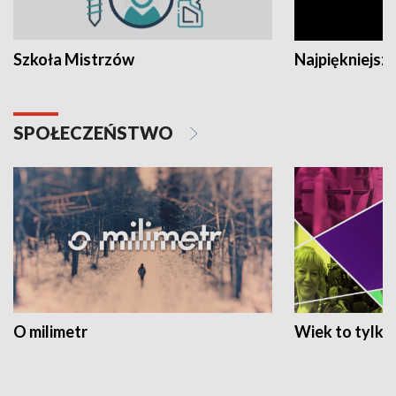
Szkoła Mistrzów
Najpiękniejsze
SPOŁECZEŃSTWO
O milimetr
Wiek to tylko 