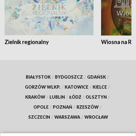
Zielnik regionalny
Wiosna na RO
BIAŁYSTOK
/
BYDGOSZCZ
/
GDAŃSK
/
GORZÓW WLKP.
/
KATOWICE
/
KIELCE
/
KRAKÓW
/
LUBLIN
/
ŁÓDŹ
/
OLSZTYN
/
OPOLE
/
POZNAŃ
/
RZESZÓW
/
SZCZECIN
/
WARSZAWA
/
WROCŁAW