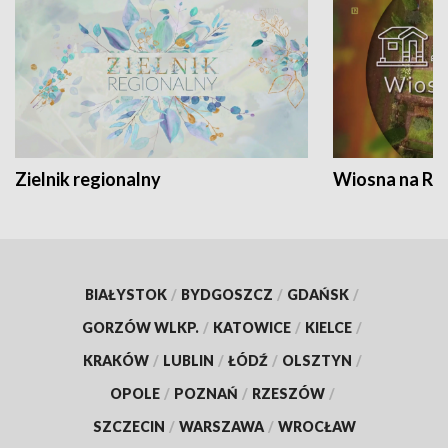
Zielnik regionalny
Wiosna na RO
BIAŁYSTOK
/
BYDGOSZCZ
/
GDAŃSK
/
GORZÓW WLKP.
/
KATOWICE
/
KIELCE
/
KRAKÓW
/
LUBLIN
/
ŁÓDŹ
/
OLSZTYN
/
OPOLE
/
POZNAŃ
/
RZESZÓW
/
SZCZECIN
/
WARSZAWA
/
WROCŁAW