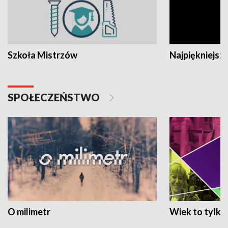
Szkoła Mistrzów
Najpiękniejsze
SPOŁECZEŃSTWO
O milimetr
Wiek to tylko 