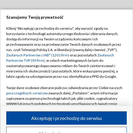
Szanujemy Twoją prywatność
Dołącz do nas:
Kliknij "Akceptuję i przechodzę do serwisu", aby wyrazić zgody na
korzystanie z technologii automatycznego śledzenia i zbierania danych,
TVP
dostęp do informacji na Twoim urządzeniu końcowym i ich
Abonament TVP
przechowywanie oraz na przetwarzanie Twoich danych osobowych przez
Regulamin TVP
nas, czyli Telewizję Polską S.A. w likwidacji (zwaną dalej również „TVP”),
Emisja w TVP
Zaufanych Partnerów z IAB* (1201 firm)
oraz pozostałych
Zaufanych
Polityka prywatności
Partnerów TVP (93 firm)
, w celach marketingowych (w tym do
Centrum informacji TVP
Moje zgody
zautomatyzowanego dopasowania reklam do Twoich zainteresowań i
mierzenia ich skuteczności) i pozostałych, które wskazujemy poniżej, a
Naziemna Telewizja Cyfrowa
Pomoc
także zgody na udostępnianie przez nas identyfikatora PPID do Google.
Sklep TVP
Biuro reklamy
Twoje dane osobowe zbierane podczas odwiedzania przez Ciebie naszych
Rada Programowa
poszczególnych serwisów
zwanych dalej „Portalem”, w tym informacje
Kontakt
zapisywane za pomocą technologii takich jak: pliki cookie, sygnalizatory
System NOS
WWW lub innych podobnych technologii umożliwiających świadczenie
dopasowanych i bezpiecznych usług, personalizację treści oraz reklam,
Informacje o nadawcy
Kanały
udostępnianie funkcji mediów społecznościowych oraz analizowanie
Akceptuję i przechodzę do serwisu
ruchu w Internecie.
Program dla prasy
©2026 Telewizja Polska S.A. w likwidacji
Biuro Reklamy
Twoje dane osobowe zbierane podczas odwiedzania przez Ciebie