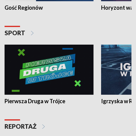
Gość Regionów
Horyzont war
SPORT
Pierwsza Druga w Trójce
Igrzyska w R
REPORTAŻ