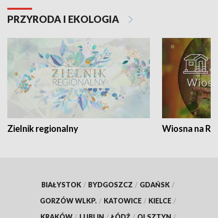
PRZYRODA I EKOLOGIA
Zielnik regionalny
Wiosna na RO
BIAŁYSTOK
/
BYDGOSZCZ
/
GDAŃSK
/
GORZÓW WLKP.
/
KATOWICE
/
KIELCE
/
KRAKÓW
/
LUBLIN
/
ŁÓDŹ
/
OLSZTYN
/