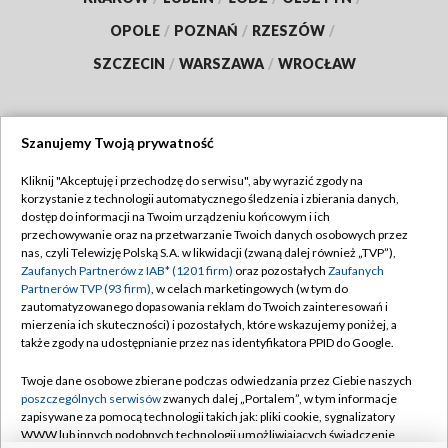
OPOLE
/
POZNAŃ
/
RZESZÓW
/
SZCZECIN
/
WARSZAWA
/
WROCŁAW
Szanujemy Twoją prywatność
Dołącz do nas:
Kliknij "Akceptuję i przechodzę do serwisu", aby wyrazić zgody na
korzystanie z technologii automatycznego śledzenia i zbierania danych,
TVP
dostęp do informacji na Twoim urządzeniu końcowym i ich
Abonament TVP
przechowywanie oraz na przetwarzanie Twoich danych osobowych przez
Regulamin TVP
nas, czyli Telewizję Polską S.A. w likwidacji (zwaną dalej również „TVP”),
Emisja w TVP
Zaufanych Partnerów z IAB* (1201 firm)
oraz pozostałych
Zaufanych
Polityka prywatności
Partnerów TVP (93 firm)
, w celach marketingowych (w tym do
Centrum informacji TVP
Moje zgody
zautomatyzowanego dopasowania reklam do Twoich zainteresowań i
mierzenia ich skuteczności) i pozostałych, które wskazujemy poniżej, a
Naziemna Telewizja Cyfrowa
Pomoc
także zgody na udostępnianie przez nas identyfikatora PPID do Google.
Sklep TVP
Biuro reklamy
Twoje dane osobowe zbierane podczas odwiedzania przez Ciebie naszych
Rada Programowa
poszczególnych serwisów
zwanych dalej „Portalem”, w tym informacje
Kontakt
zapisywane za pomocą technologii takich jak: pliki cookie, sygnalizatory
System NOS
WWW lub innych podobnych technologii umożliwiających świadczenie