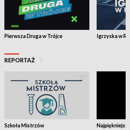
Pierwsza Druga w Trójce
Igrzyska w R
REPORTAŻ
Szkoła Mistrzów
Najpiękniejsze