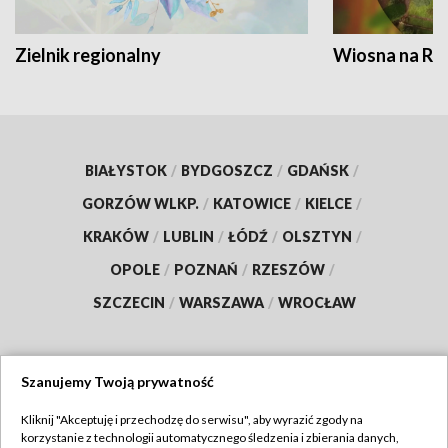
Zielnik regionalny
Wiosna na RO
BIAŁYSTOK
/
BYDGOSZCZ
/
GDAŃSK
/
GORZÓW WLKP.
/
KATOWICE
/
KIELCE
/
KRAKÓW
/
LUBLIN
/
ŁÓDŹ
/
OLSZTYN
/
OPOLE
/
POZNAŃ
/
RZESZÓW
/
SZCZECIN
/
WARSZAWA
/
WROCŁAW
Szanujemy Twoją prywatność
Dołącz do nas:
Kliknij "Akceptuję i przechodzę do serwisu", aby wyrazić zgody na
korzystanie z technologii automatycznego śledzenia i zbierania danych,
TVP