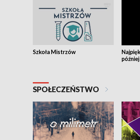
Szkoła Mistrzów
Najpięk
później
SPOŁECZEŃSTWO