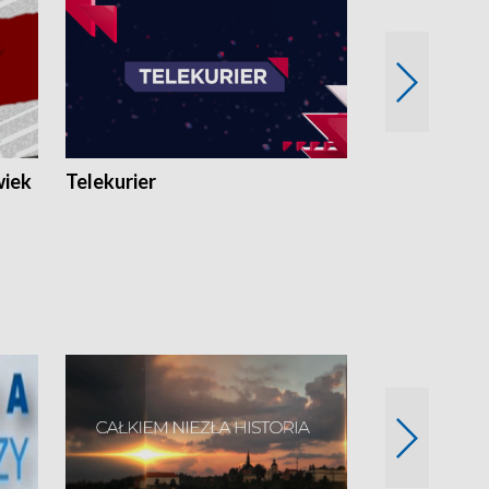
wiek
Telekurier
Kryminalna 