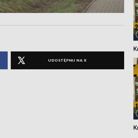
K
UDOSTĘPNIJ NA X
K