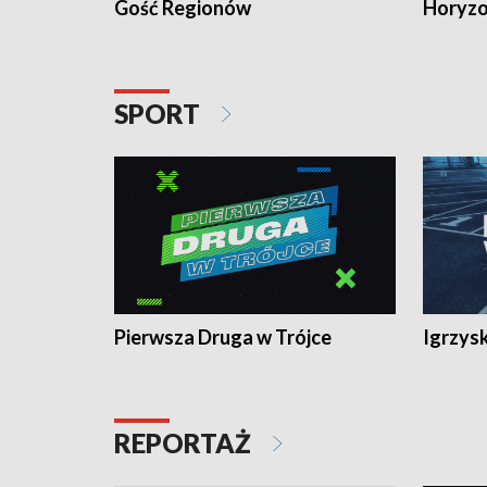
Gość Regionów
Horyzo
SPORT
Pierwsza Druga w Trójce
Igrzys
REPORTAŻ