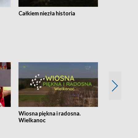
Całkiem niezła historia
Sanatoria
Wiosna piękna i radosna.
Gwiazdy od 
Wielkanoc
gwiazdki