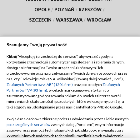
OPOLE
/
POZNAŃ
/
RZESZÓW
/
SZCZECIN
/
WARSZAWA
/
WROCŁAW
Szanujemy Twoją prywatność
Dołącz do nas:
Kliknij "Akceptuję i przechodzę do serwisu", aby wyrazić zgody na
korzystanie z technologii automatycznego śledzenia i zbierania danych,
TVP
dostęp do informacji na Twoim urządzeniu końcowym i ich
Abonament TVP
przechowywanie oraz na przetwarzanie Twoich danych osobowych przez
Regulamin TVP
nas, czyli Telewizję Polską S.A. w likwidacji (zwaną dalej również „TVP”),
Emisja w TVP
Zaufanych Partnerów z IAB* (1201 firm)
oraz pozostałych
Zaufanych
Polityka prywatności
Partnerów TVP (93 firm)
, w celach marketingowych (w tym do
Centrum informacji TVP
Moje zgody
zautomatyzowanego dopasowania reklam do Twoich zainteresowań i
mierzenia ich skuteczności) i pozostałych, które wskazujemy poniżej, a
Naziemna Telewizja Cyfrowa
Pomoc
także zgody na udostępnianie przez nas identyfikatora PPID do Google.
Sklep TVP
Biuro reklamy
Twoje dane osobowe zbierane podczas odwiedzania przez Ciebie naszych
Rada Programowa
poszczególnych serwisów
zwanych dalej „Portalem”, w tym informacje
Kontakt
zapisywane za pomocą technologii takich jak: pliki cookie, sygnalizatory
System NOS
WWW lub innych podobnych technologii umożliwiających świadczenie