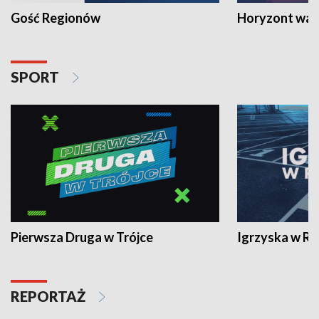
Gość Regionów
Horyzont war
SPORT
Pierwsza Druga w Trójce
Igrzyska w R
REPORTAŻ