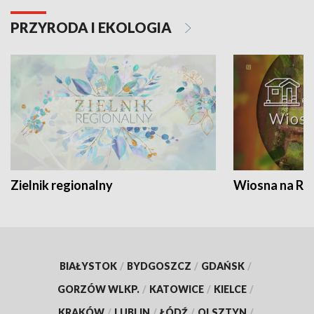
PRZYRODA I EKOLOGIA
Zielnik regionalny
Wiosna na RO
BIAŁYSTOK
/
BYDGOSZCZ
/
GDAŃSK
/
GORZÓW WLKP.
/
KATOWICE
/
KIELCE
/
KRAKÓW
/
LUBLIN
/
ŁÓDŹ
/
OLSZTYN
/