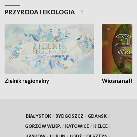
PRZYRODA I EKOLOGIA
Zielnik regionalny
Wiosna na RO
BIAŁYSTOK
/
BYDGOSZCZ
/
GDAŃSK
/
GORZÓW WLKP.
/
KATOWICE
/
KIELCE
/
KRAKÓW
/
LUBLIN
/
ŁÓDŹ
/
OLSZTYN
/