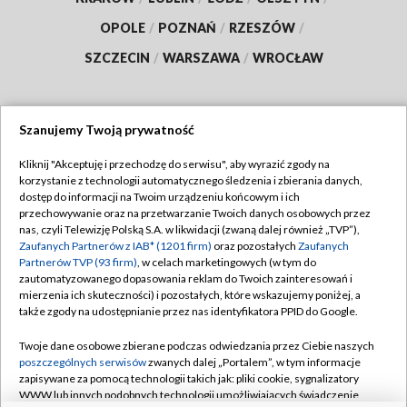
OPOLE
/
POZNAŃ
/
RZESZÓW
/
SZCZECIN
/
WARSZAWA
/
WROCŁAW
Szanujemy Twoją prywatność
Dołącz do nas:
Kliknij "Akceptuję i przechodzę do serwisu", aby wyrazić zgody na
korzystanie z technologii automatycznego śledzenia i zbierania danych,
TVP
dostęp do informacji na Twoim urządzeniu końcowym i ich
Abonament TVP
przechowywanie oraz na przetwarzanie Twoich danych osobowych przez
Regulamin TVP
nas, czyli Telewizję Polską S.A. w likwidacji (zwaną dalej również „TVP”),
Emisja w TVP
Zaufanych Partnerów z IAB* (1201 firm)
oraz pozostałych
Zaufanych
Polityka prywatności
Partnerów TVP (93 firm)
, w celach marketingowych (w tym do
Centrum informacji TVP
Moje zgody
zautomatyzowanego dopasowania reklam do Twoich zainteresowań i
mierzenia ich skuteczności) i pozostałych, które wskazujemy poniżej, a
Naziemna Telewizja Cyfrowa
Pomoc
także zgody na udostępnianie przez nas identyfikatora PPID do Google.
Sklep TVP
Biuro reklamy
Twoje dane osobowe zbierane podczas odwiedzania przez Ciebie naszych
Rada Programowa
poszczególnych serwisów
zwanych dalej „Portalem”, w tym informacje
Kontakt
zapisywane za pomocą technologii takich jak: pliki cookie, sygnalizatory
System NOS
WWW lub innych podobnych technologii umożliwiających świadczenie