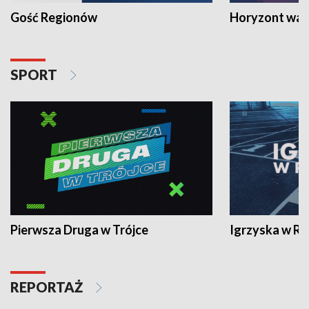
Gość Regionów
Horyzont war
SPORT
Pierwsza Druga w Trójce
Igrzyska w R
REPORTAŻ