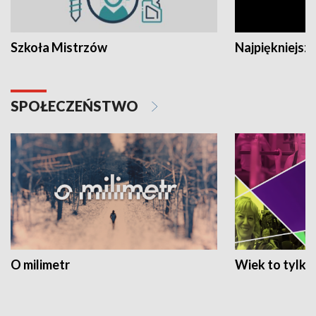
Szkoła Mistrzów
Najpiękniejsze
SPOŁECZEŃSTWO
O milimetr
Wiek to tylko 