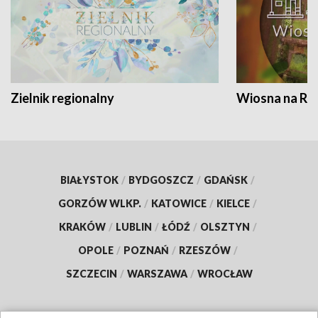
Zielnik regionalny
Wiosna na RO
BIAŁYSTOK
/
BYDGOSZCZ
/
GDAŃSK
/
GORZÓW WLKP.
/
KATOWICE
/
KIELCE
/
KRAKÓW
/
LUBLIN
/
ŁÓDŹ
/
OLSZTYN
/
OPOLE
/
POZNAŃ
/
RZESZÓW
/
SZCZECIN
/
WARSZAWA
/
WROCŁAW