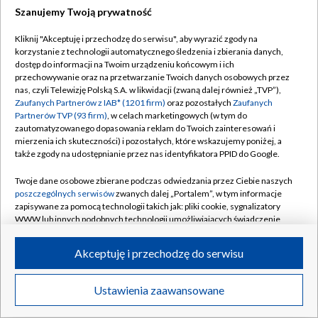
Szanujemy Twoją prywatność
Dołącz do nas:
Kliknij "Akceptuję i przechodzę do serwisu", aby wyrazić zgody na
korzystanie z technologii automatycznego śledzenia i zbierania danych,
TVP
dostęp do informacji na Twoim urządzeniu końcowym i ich
Abonament TVP
przechowywanie oraz na przetwarzanie Twoich danych osobowych przez
Regulamin TVP
nas, czyli Telewizję Polską S.A. w likwidacji (zwaną dalej również „TVP”),
Emisja w TVP
Zaufanych Partnerów z IAB* (1201 firm)
oraz pozostałych
Zaufanych
Polityka prywatności
Partnerów TVP (93 firm)
, w celach marketingowych (w tym do
Centrum informacji TVP
Moje zgody
zautomatyzowanego dopasowania reklam do Twoich zainteresowań i
mierzenia ich skuteczności) i pozostałych, które wskazujemy poniżej, a
Naziemna Telewizja Cyfrowa
Pomoc
także zgody na udostępnianie przez nas identyfikatora PPID do Google.
Sklep TVP
Biuro reklamy
Twoje dane osobowe zbierane podczas odwiedzania przez Ciebie naszych
Rada Programowa
poszczególnych serwisów
zwanych dalej „Portalem”, w tym informacje
Kontakt
zapisywane za pomocą technologii takich jak: pliki cookie, sygnalizatory
System NOS
WWW lub innych podobnych technologii umożliwiających świadczenie
dopasowanych i bezpiecznych usług, personalizację treści oraz reklam,
Informacje o nadawcy
Kanały
udostępnianie funkcji mediów społecznościowych oraz analizowanie
Akceptuję i przechodzę do serwisu
ruchu w Internecie.
Program dla prasy
©2026 Telewizja Polska S.A. w likwidacji
Biuro Reklamy
Twoje dane osobowe zbierane podczas odwiedzania przez Ciebie
Ustawienia zaawansowane
poszczególnych serwisów
na Portalu, takie jak adresy IP, identyfikatory
Ogłoszenie przetargowe
Twoich urządzeń końcowych i identyfikatory plików cookie, informacje o