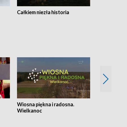
Całkiem niezła historia
Sanatoria
Wiosna piękna i radosna.
Gwiazdy od 
Wielkanoc
gwiazdki