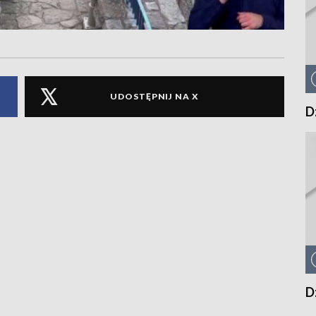
UDOSTĘPNIJ NA X
D
D