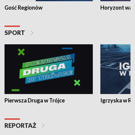
Gość Regionów
Horyzont war
SPORT
Pierwsza Druga w Trójce
Igrzyska w R
REPORTAŻ