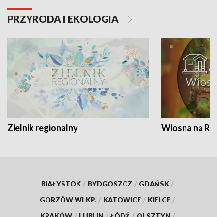
PRZYRODA I EKOLOGIA
Zielnik regionalny
Wiosna na RO
BIAŁYSTOK
/
BYDGOSZCZ
/
GDAŃSK
/
GORZÓW WLKP.
/
KATOWICE
/
KIELCE
/
KRAKÓW
/
LUBLIN
/
ŁÓDŹ
/
OLSZTYN
/