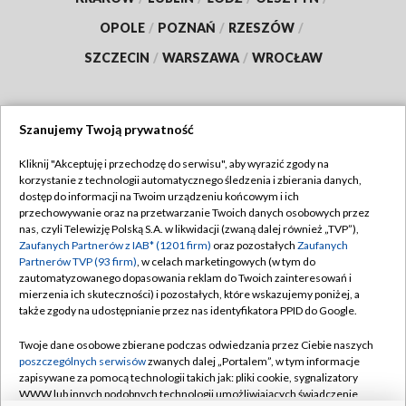
OPOLE
/
POZNAŃ
/
RZESZÓW
/
SZCZECIN
/
WARSZAWA
/
WROCŁAW
Szanujemy Twoją prywatność
Dołącz do nas:
Kliknij "Akceptuję i przechodzę do serwisu", aby wyrazić zgody na
korzystanie z technologii automatycznego śledzenia i zbierania danych,
TVP
dostęp do informacji na Twoim urządzeniu końcowym i ich
Abonament TVP
przechowywanie oraz na przetwarzanie Twoich danych osobowych przez
Regulamin TVP
nas, czyli Telewizję Polską S.A. w likwidacji (zwaną dalej również „TVP”),
Emisja w TVP
Zaufanych Partnerów z IAB* (1201 firm)
oraz pozostałych
Zaufanych
Polityka prywatności
Partnerów TVP (93 firm)
, w celach marketingowych (w tym do
Centrum informacji TVP
Moje zgody
zautomatyzowanego dopasowania reklam do Twoich zainteresowań i
mierzenia ich skuteczności) i pozostałych, które wskazujemy poniżej, a
Naziemna Telewizja Cyfrowa
Pomoc
także zgody na udostępnianie przez nas identyfikatora PPID do Google.
Sklep TVP
Biuro reklamy
Twoje dane osobowe zbierane podczas odwiedzania przez Ciebie naszych
Rada Programowa
poszczególnych serwisów
zwanych dalej „Portalem”, w tym informacje
Kontakt
zapisywane za pomocą technologii takich jak: pliki cookie, sygnalizatory
System NOS
WWW lub innych podobnych technologii umożliwiających świadczenie