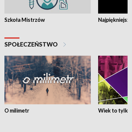
Szkoła Mistrzów
Najpiękniejsze
SPOŁECZEŃSTWO
O milimetr
Wiek to tylko 