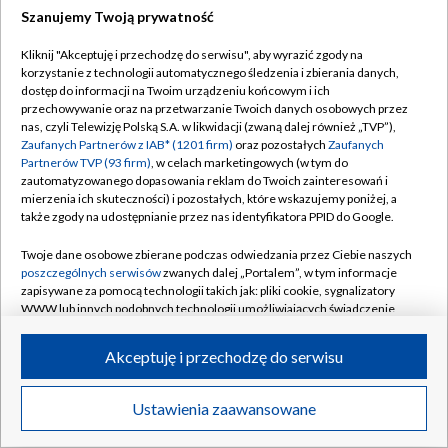
Szanujemy Twoją prywatność
Dołącz do nas:
Kliknij "Akceptuję i przechodzę do serwisu", aby wyrazić zgody na
korzystanie z technologii automatycznego śledzenia i zbierania danych,
TVP
dostęp do informacji na Twoim urządzeniu końcowym i ich
Abonament TVP
przechowywanie oraz na przetwarzanie Twoich danych osobowych przez
Regulamin TVP
nas, czyli Telewizję Polską S.A. w likwidacji (zwaną dalej również „TVP”),
Emisja w TVP
Zaufanych Partnerów z IAB* (1201 firm)
oraz pozostałych
Zaufanych
Polityka prywatności
Partnerów TVP (93 firm)
, w celach marketingowych (w tym do
Centrum informacji TVP
Moje zgody
zautomatyzowanego dopasowania reklam do Twoich zainteresowań i
mierzenia ich skuteczności) i pozostałych, które wskazujemy poniżej, a
Naziemna Telewizja Cyfrowa
Pomoc
także zgody na udostępnianie przez nas identyfikatora PPID do Google.
Sklep TVP
Biuro reklamy
Twoje dane osobowe zbierane podczas odwiedzania przez Ciebie naszych
Rada Programowa
poszczególnych serwisów
zwanych dalej „Portalem”, w tym informacje
Kontakt
zapisywane za pomocą technologii takich jak: pliki cookie, sygnalizatory
System NOS
WWW lub innych podobnych technologii umożliwiających świadczenie
dopasowanych i bezpiecznych usług, personalizację treści oraz reklam,
Informacje o nadawcy
Kanały
udostępnianie funkcji mediów społecznościowych oraz analizowanie
Akceptuję i przechodzę do serwisu
ruchu w Internecie.
Program dla prasy
©2026 Telewizja Polska S.A. w likwidacji
Biuro Reklamy
Twoje dane osobowe zbierane podczas odwiedzania przez Ciebie
Ustawienia zaawansowane
poszczególnych serwisów
na Portalu, takie jak adresy IP, identyfikatory
Ogłoszenie przetargowe
Twoich urządzeń końcowych i identyfikatory plików cookie, informacje o