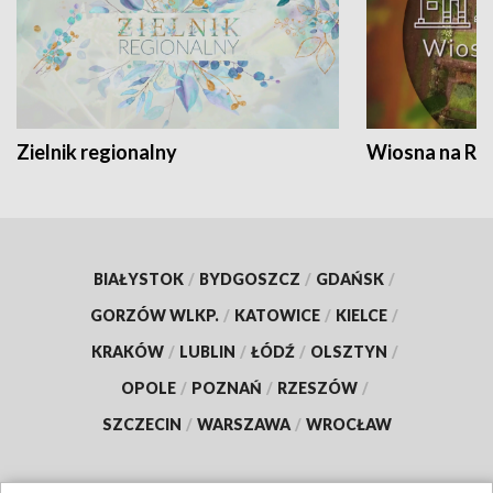
Zielnik regionalny
Wiosna na RO
BIAŁYSTOK
/
BYDGOSZCZ
/
GDAŃSK
/
GORZÓW WLKP.
/
KATOWICE
/
KIELCE
/
KRAKÓW
/
LUBLIN
/
ŁÓDŹ
/
OLSZTYN
/
OPOLE
/
POZNAŃ
/
RZESZÓW
/
SZCZECIN
/
WARSZAWA
/
WROCŁAW