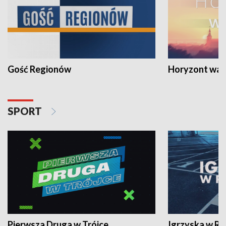
Gość Regionów
Horyzont war
SPORT
Pierwsza Druga w Trójce
Igrzyska w R