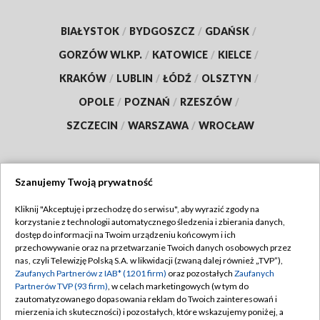
BIAŁYSTOK
/
BYDGOSZCZ
/
GDAŃSK
/
GORZÓW WLKP.
/
KATOWICE
/
KIELCE
/
KRAKÓW
/
LUBLIN
/
ŁÓDŹ
/
OLSZTYN
/
OPOLE
/
POZNAŃ
/
RZESZÓW
/
SZCZECIN
/
WARSZAWA
/
WROCŁAW
Szanujemy Twoją prywatność
Dołącz do nas:
Kliknij "Akceptuję i przechodzę do serwisu", aby wyrazić zgody na
korzystanie z technologii automatycznego śledzenia i zbierania danych,
TVP
dostęp do informacji na Twoim urządzeniu końcowym i ich
Abonament TVP
przechowywanie oraz na przetwarzanie Twoich danych osobowych przez
Regulamin TVP
nas, czyli Telewizję Polską S.A. w likwidacji (zwaną dalej również „TVP”),
Emisja w TVP
Zaufanych Partnerów z IAB* (1201 firm)
oraz pozostałych
Zaufanych
Polityka prywatności
Partnerów TVP (93 firm)
, w celach marketingowych (w tym do
Centrum informacji TVP
Moje zgody
zautomatyzowanego dopasowania reklam do Twoich zainteresowań i
mierzenia ich skuteczności) i pozostałych, które wskazujemy poniżej, a
Naziemna Telewizja Cyfrowa