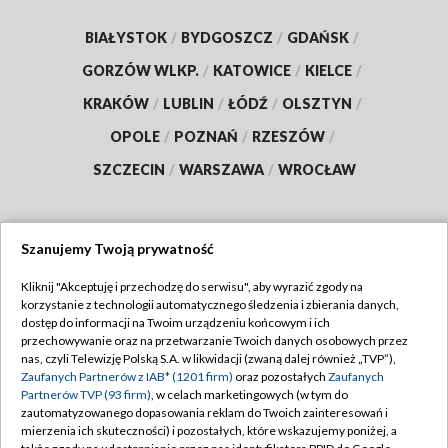
BIAŁYSTOK
/
BYDGOSZCZ
/
GDAŃSK
/
GORZÓW WLKP.
/
KATOWICE
/
KIELCE
/
KRAKÓW
/
LUBLIN
/
ŁÓDŹ
/
OLSZTYN
/
OPOLE
/
POZNAŃ
/
RZESZÓW
/
SZCZECIN
/
WARSZAWA
/
WROCŁAW
Szanujemy Twoją prywatność
Dołącz do nas:
Kliknij "Akceptuję i przechodzę do serwisu", aby wyrazić zgody na
korzystanie z technologii automatycznego śledzenia i zbierania danych,
TVP
dostęp do informacji na Twoim urządzeniu końcowym i ich
Abonament TVP
przechowywanie oraz na przetwarzanie Twoich danych osobowych przez
Regulamin TVP
nas, czyli Telewizję Polską S.A. w likwidacji (zwaną dalej również „TVP”),
Emisja w TVP
Zaufanych Partnerów z IAB* (1201 firm)
oraz pozostałych
Zaufanych
Polityka prywatności
Partnerów TVP (93 firm)
, w celach marketingowych (w tym do
Centrum informacji TVP
Moje zgody
zautomatyzowanego dopasowania reklam do Twoich zainteresowań i
mierzenia ich skuteczności) i pozostałych, które wskazujemy poniżej, a
Naziemna Telewizja Cyfrowa
Pomoc