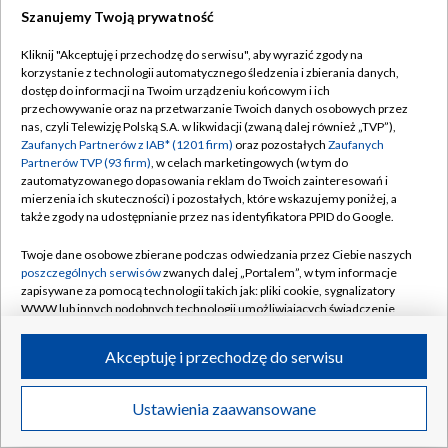
Szanujemy Twoją prywatność
Dołącz do nas:
Kliknij "Akceptuję i przechodzę do serwisu", aby wyrazić zgody na
korzystanie z technologii automatycznego śledzenia i zbierania danych,
TVP
dostęp do informacji na Twoim urządzeniu końcowym i ich
Abonament TVP
przechowywanie oraz na przetwarzanie Twoich danych osobowych przez
Regulamin TVP
nas, czyli Telewizję Polską S.A. w likwidacji (zwaną dalej również „TVP”),
Emisja w TVP
Zaufanych Partnerów z IAB* (1201 firm)
oraz pozostałych
Zaufanych
Polityka prywatności
Partnerów TVP (93 firm)
, w celach marketingowych (w tym do
Centrum informacji TVP
Moje zgody
zautomatyzowanego dopasowania reklam do Twoich zainteresowań i
mierzenia ich skuteczności) i pozostałych, które wskazujemy poniżej, a
Naziemna Telewizja Cyfrowa
Pomoc
także zgody na udostępnianie przez nas identyfikatora PPID do Google.
Sklep TVP
Biuro reklamy
Twoje dane osobowe zbierane podczas odwiedzania przez Ciebie naszych
Rada Programowa
poszczególnych serwisów
zwanych dalej „Portalem”, w tym informacje
Kontakt
zapisywane za pomocą technologii takich jak: pliki cookie, sygnalizatory
System NOS
WWW lub innych podobnych technologii umożliwiających świadczenie
dopasowanych i bezpiecznych usług, personalizację treści oraz reklam,
Informacje o nadawcy
Kanały
udostępnianie funkcji mediów społecznościowych oraz analizowanie
Akceptuję i przechodzę do serwisu
ruchu w Internecie.
Program dla prasy
©2026 Telewizja Polska S.A. w likwidacji
Biuro Reklamy
Twoje dane osobowe zbierane podczas odwiedzania przez Ciebie
Ustawienia zaawansowane
poszczególnych serwisów
na Portalu, takie jak adresy IP, identyfikatory
Ogłoszenie przetargowe
Twoich urządzeń końcowych i identyfikatory plików cookie, informacje o