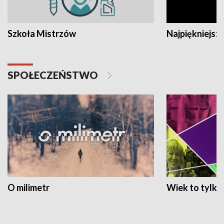
Szkoła Mistrzów
Najpiękniejsze
SPOŁECZEŃSTWO
O milimetr
Wiek to tylko 