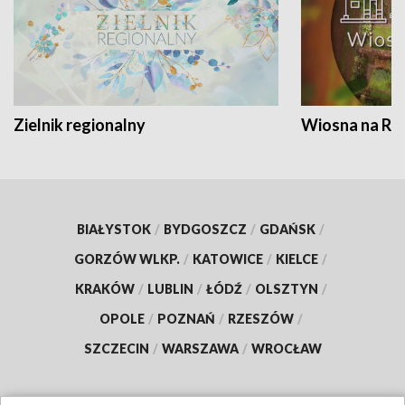
Zielnik regionalny
Wiosna na RO
BIAŁYSTOK
/
BYDGOSZCZ
/
GDAŃSK
/
GORZÓW WLKP.
/
KATOWICE
/
KIELCE
/
KRAKÓW
/
LUBLIN
/
ŁÓDŹ
/
OLSZTYN
/
OPOLE
/
POZNAŃ
/
RZESZÓW
/
SZCZECIN
/
WARSZAWA
/
WROCŁAW