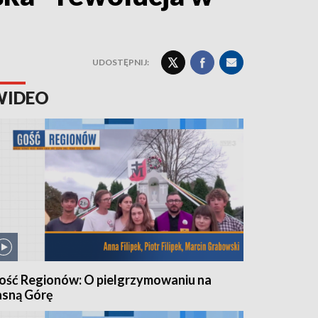
UDOSTĘPNIJ:
WIDEO
ość Regionów: O pielgrzymowaniu na
asną Górę