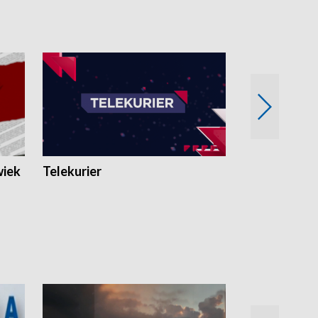
wiek
Telekurier
Kryminalna 