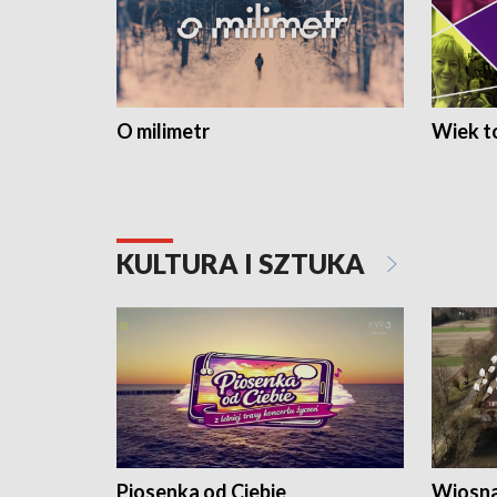
O milimetr
Wiek to
KULTURA I SZTUKA
Piosenka od Ciebie
Wiosna