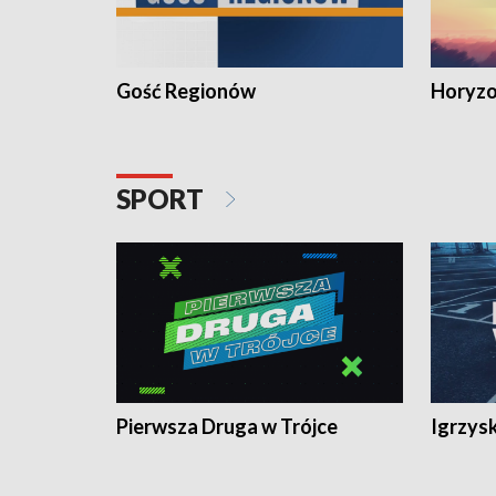
Gość Regionów
Horyzo
SPORT
Pierwsza Druga w Trójce
Igrzys