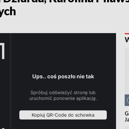
ych
G
J