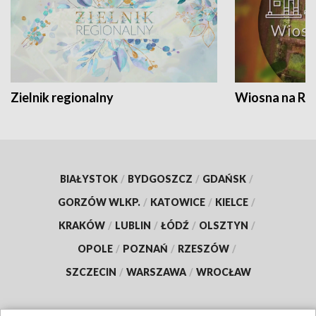
Zielnik regionalny
Wiosna na RO
BIAŁYSTOK
/
BYDGOSZCZ
/
GDAŃSK
/
GORZÓW WLKP.
/
KATOWICE
/
KIELCE
/
KRAKÓW
/
LUBLIN
/
ŁÓDŹ
/
OLSZTYN
/
OPOLE
/
POZNAŃ
/
RZESZÓW
/
SZCZECIN
/
WARSZAWA
/
WROCŁAW