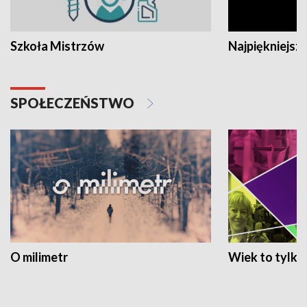
Szkoła Mistrzów
Najpiękniejsze
SPOŁECZEŃSTWO
O milimetr
Wiek to tylko 