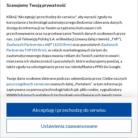
Szanujemy Twoją prywatność
Dołącz do nas:
Kliknij "Akceptuję i przechodzę do serwisu", aby wyrazić zgody na
korzystanie z technologii automatycznego śledzenia i zbierania danych,
TVP
dostęp do informacji na Twoim urządzeniu końcowym i ich
Abonament TVP
przechowywanie oraz na przetwarzanie Twoich danych osobowych przez
Regulamin TVP
nas, czyli Telewizję Polską S.A. w likwidacji (zwaną dalej również „TVP”),
Emisja w TVP
Zaufanych Partnerów z IAB* (1201 firm)
oraz pozostałych
Zaufanych
Polityka prywatności
Partnerów TVP (93 firm)
, w celach marketingowych (w tym do
Centrum informacji TVP
Moje zgody
zautomatyzowanego dopasowania reklam do Twoich zainteresowań i
mierzenia ich skuteczności) i pozostałych, które wskazujemy poniżej, a
Naziemna Telewizja Cyfrowa
Pomoc
także zgody na udostępnianie przez nas identyfikatora PPID do Google.
Sklep TVP
Biuro reklamy
Twoje dane osobowe zbierane podczas odwiedzania przez Ciebie naszych
Rada Programowa
poszczególnych serwisów
zwanych dalej „Portalem”, w tym informacje
Kontakt
zapisywane za pomocą technologii takich jak: pliki cookie, sygnalizatory
System NOS
WWW lub innych podobnych technologii umożliwiających świadczenie
dopasowanych i bezpiecznych usług, personalizację treści oraz reklam,
Informacje o nadawcy
Kanały
udostępnianie funkcji mediów społecznościowych oraz analizowanie
Akceptuję i przechodzę do serwisu
ruchu w Internecie.
Program dla prasy
©2026 Telewizja Polska S.A. w likwidacji
Biuro Reklamy
Twoje dane osobowe zbierane podczas odwiedzania przez Ciebie
Ustawienia zaawansowane
poszczególnych serwisów
na Portalu, takie jak adresy IP, identyfikatory
Ogłoszenie przetargowe
Twoich urządzeń końcowych i identyfikatory plików cookie, informacje o