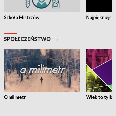
Szkoła Mistrzów
Najpiękniejsze
SPOŁECZEŃSTWO
O milimetr
Wiek to tylko 