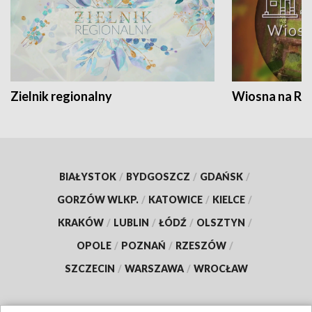
Zielnik regionalny
Wiosna na RO
BIAŁYSTOK
/
BYDGOSZCZ
/
GDAŃSK
/
GORZÓW WLKP.
/
KATOWICE
/
KIELCE
/
KRAKÓW
/
LUBLIN
/
ŁÓDŹ
/
OLSZTYN
/
OPOLE
/
POZNAŃ
/
RZESZÓW
/
SZCZECIN
/
WARSZAWA
/
WROCŁAW