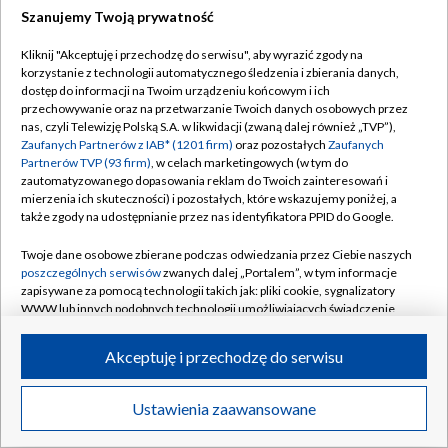
Szanujemy Twoją prywatność
Dołącz do nas:
Kliknij "Akceptuję i przechodzę do serwisu", aby wyrazić zgody na
korzystanie z technologii automatycznego śledzenia i zbierania danych,
TVP
dostęp do informacji na Twoim urządzeniu końcowym i ich
Abonament TVP
przechowywanie oraz na przetwarzanie Twoich danych osobowych przez
Regulamin TVP
nas, czyli Telewizję Polską S.A. w likwidacji (zwaną dalej również „TVP”),
Emisja w TVP
Zaufanych Partnerów z IAB* (1201 firm)
oraz pozostałych
Zaufanych
Polityka prywatności
Partnerów TVP (93 firm)
, w celach marketingowych (w tym do
Centrum informacji TVP
Moje zgody
zautomatyzowanego dopasowania reklam do Twoich zainteresowań i
mierzenia ich skuteczności) i pozostałych, które wskazujemy poniżej, a
Naziemna Telewizja Cyfrowa
Pomoc
także zgody na udostępnianie przez nas identyfikatora PPID do Google.
Sklep TVP
Biuro reklamy
Twoje dane osobowe zbierane podczas odwiedzania przez Ciebie naszych
Rada Programowa
poszczególnych serwisów
zwanych dalej „Portalem”, w tym informacje
Kontakt
zapisywane za pomocą technologii takich jak: pliki cookie, sygnalizatory
System NOS
WWW lub innych podobnych technologii umożliwiających świadczenie
dopasowanych i bezpiecznych usług, personalizację treści oraz reklam,
Informacje o nadawcy
Kanały
udostępnianie funkcji mediów społecznościowych oraz analizowanie
Akceptuję i przechodzę do serwisu
ruchu w Internecie.
Program dla prasy
©2026 Telewizja Polska S.A. w likwidacji
Biuro Reklamy
Twoje dane osobowe zbierane podczas odwiedzania przez Ciebie
Ustawienia zaawansowane
poszczególnych serwisów
na Portalu, takie jak adresy IP, identyfikatory
Ogłoszenie przetargowe
Twoich urządzeń końcowych i identyfikatory plików cookie, informacje o