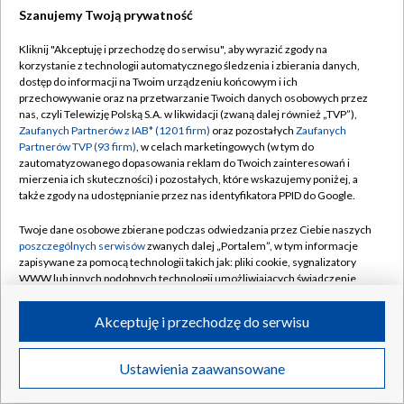
Szanujemy Twoją prywatność
Dołącz do nas:
Kliknij "Akceptuję i przechodzę do serwisu", aby wyrazić zgody na
korzystanie z technologii automatycznego śledzenia i zbierania danych,
TVP
dostęp do informacji na Twoim urządzeniu końcowym i ich
Abonament TVP
przechowywanie oraz na przetwarzanie Twoich danych osobowych przez
Regulamin TVP
nas, czyli Telewizję Polską S.A. w likwidacji (zwaną dalej również „TVP”),
Emisja w TVP
Zaufanych Partnerów z IAB* (1201 firm)
oraz pozostałych
Zaufanych
Polityka prywatności
Partnerów TVP (93 firm)
, w celach marketingowych (w tym do
Centrum informacji TVP
Moje zgody
zautomatyzowanego dopasowania reklam do Twoich zainteresowań i
mierzenia ich skuteczności) i pozostałych, które wskazujemy poniżej, a
Naziemna Telewizja Cyfrowa
Pomoc
także zgody na udostępnianie przez nas identyfikatora PPID do Google.
Sklep TVP
Biuro reklamy
Twoje dane osobowe zbierane podczas odwiedzania przez Ciebie naszych
Rada Programowa
poszczególnych serwisów
zwanych dalej „Portalem”, w tym informacje
Kontakt
zapisywane za pomocą technologii takich jak: pliki cookie, sygnalizatory
System NOS
WWW lub innych podobnych technologii umożliwiających świadczenie
dopasowanych i bezpiecznych usług, personalizację treści oraz reklam,
Informacje o nadawcy
Kanały
udostępnianie funkcji mediów społecznościowych oraz analizowanie
Akceptuję i przechodzę do serwisu
ruchu w Internecie.
Program dla prasy
©2026 Telewizja Polska S.A. w likwidacji
Biuro Reklamy
Twoje dane osobowe zbierane podczas odwiedzania przez Ciebie
Ustawienia zaawansowane
poszczególnych serwisów
na Portalu, takie jak adresy IP, identyfikatory
Ogłoszenie przetargowe
Twoich urządzeń końcowych i identyfikatory plików cookie, informacje o