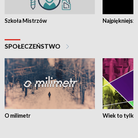
Szkoła Mistrzów
Najpiękniejsze
SPOŁECZEŃSTWO
O milimetr
Wiek to tylko 