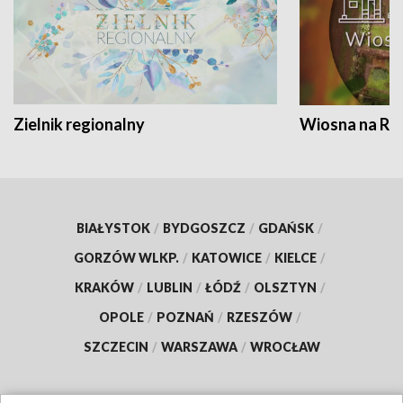
Zielnik regionalny
Wiosna na RO
BIAŁYSTOK
/
BYDGOSZCZ
/
GDAŃSK
/
GORZÓW WLKP.
/
KATOWICE
/
KIELCE
/
KRAKÓW
/
LUBLIN
/
ŁÓDŹ
/
OLSZTYN
/
OPOLE
/
POZNAŃ
/
RZESZÓW
/
SZCZECIN
/
WARSZAWA
/
WROCŁAW