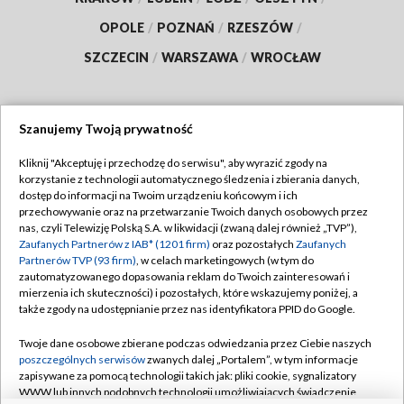
OPOLE
/
POZNAŃ
/
RZESZÓW
/
SZCZECIN
/
WARSZAWA
/
WROCŁAW
Szanujemy Twoją prywatność
Dołącz do nas:
Kliknij "Akceptuję i przechodzę do serwisu", aby wyrazić zgody na
korzystanie z technologii automatycznego śledzenia i zbierania danych,
TVP
dostęp do informacji na Twoim urządzeniu końcowym i ich
Abonament TVP
przechowywanie oraz na przetwarzanie Twoich danych osobowych przez
Regulamin TVP
nas, czyli Telewizję Polską S.A. w likwidacji (zwaną dalej również „TVP”),
Emisja w TVP
Zaufanych Partnerów z IAB* (1201 firm)
oraz pozostałych
Zaufanych
Polityka prywatności
Partnerów TVP (93 firm)
, w celach marketingowych (w tym do
Centrum informacji TVP
Moje zgody
zautomatyzowanego dopasowania reklam do Twoich zainteresowań i
mierzenia ich skuteczności) i pozostałych, które wskazujemy poniżej, a
Naziemna Telewizja Cyfrowa
Pomoc
także zgody na udostępnianie przez nas identyfikatora PPID do Google.
Sklep TVP
Biuro reklamy
Twoje dane osobowe zbierane podczas odwiedzania przez Ciebie naszych
Rada Programowa
poszczególnych serwisów
zwanych dalej „Portalem”, w tym informacje
Kontakt
zapisywane za pomocą technologii takich jak: pliki cookie, sygnalizatory
System NOS
WWW lub innych podobnych technologii umożliwiających świadczenie