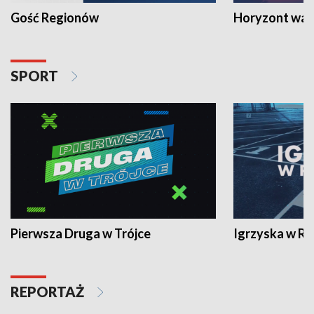
Gość Regionów
Horyzont war
SPORT
Pierwsza Druga w Trójce
Igrzyska w R
REPORTAŻ