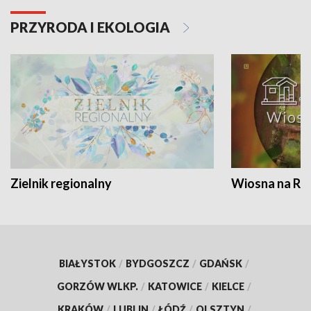
PRZYRODA I EKOLOGIA
Zielnik regionalny
Wiosna na RO
BIAŁYSTOK
/
BYDGOSZCZ
/
GDAŃSK
/
GORZÓW WLKP.
/
KATOWICE
/
KIELCE
/
KRAKÓW
/
LUBLIN
/
ŁÓDŹ
/
OLSZTYN
/