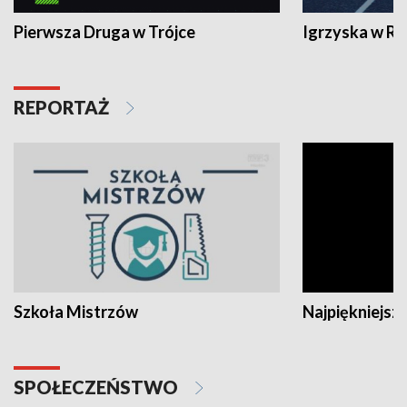
Pierwsza Druga w Trójce
Igrzyska w R
REPORTAŻ
Szkoła Mistrzów
Najpiękniejsze
SPOŁECZEŃSTWO