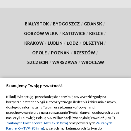
BIAŁYSTOK
/
BYDGOSZCZ
/
GDAŃSK
/
GORZÓW WLKP.
/
KATOWICE
/
KIELCE
/
KRAKÓW
/
LUBLIN
/
ŁÓDŹ
/
OLSZTYN
/
OPOLE
/
POZNAŃ
/
RZESZÓW
/
SZCZECIN
/
WARSZAWA
/
WROCŁAW
Szanujemy Twoją prywatność
Dołącz do nas:
Kliknij "Akceptuję i przechodzę do serwisu", aby wyrazić zgody na
korzystanie z technologii automatycznego śledzenia i zbierania danych,
TVP
dostęp do informacji na Twoim urządzeniu końcowym i ich
Abonament TVP
przechowywanie oraz na przetwarzanie Twoich danych osobowych przez
Regulamin TVP
nas, czyli Telewizję Polską S.A. w likwidacji (zwaną dalej również „TVP”),
Emisja w TVP
Zaufanych Partnerów z IAB* (1201 firm)
oraz pozostałych
Zaufanych
Polityka prywatności
Partnerów TVP (93 firm)
, w celach marketingowych (w tym do