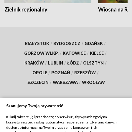
Zielnik regionalny
Wiosna na RO
BIAŁYSTOK
/
BYDGOSZCZ
/
GDAŃSK
/
GORZÓW WLKP.
/
KATOWICE
/
KIELCE
/
KRAKÓW
/
LUBLIN
/
ŁÓDŹ
/
OLSZTYN
/
OPOLE
/
POZNAŃ
/
RZESZÓW
/
SZCZECIN
/
WARSZAWA
/
WROCŁAW
Szanujemy Twoją prywatność
Dołącz do nas:
Kliknij "Akceptuję i przechodzę do serwisu", aby wyrazić zgody na
korzystanie z technologii automatycznego śledzenia i zbierania danych,
TVP
dostęp do informacji na Twoim urządzeniu końcowym i ich