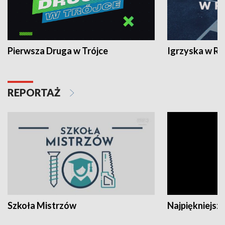
Pierwsza Druga w Trójce
Igrzyska w R
REPORTAŻ
Szkoła Mistrzów
Najpiękniejsze