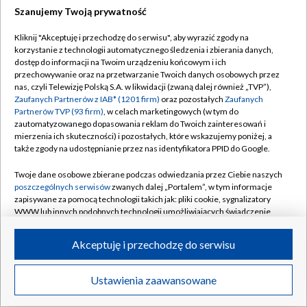
Szanujemy Twoją prywatność
Dołącz do nas:
Kliknij "Akceptuję i przechodzę do serwisu", aby wyrazić zgody na
korzystanie z technologii automatycznego śledzenia i zbierania danych,
TVP
dostęp do informacji na Twoim urządzeniu końcowym i ich
Abonament TVP
przechowywanie oraz na przetwarzanie Twoich danych osobowych przez
Regulamin TVP
nas, czyli Telewizję Polską S.A. w likwidacji (zwaną dalej również „TVP”),
Emisja w TVP
Zaufanych Partnerów z IAB* (1201 firm)
oraz pozostałych
Zaufanych
Polityka prywatności
Partnerów TVP (93 firm)
, w celach marketingowych (w tym do
Centrum informacji TVP
Moje zgody
zautomatyzowanego dopasowania reklam do Twoich zainteresowań i
mierzenia ich skuteczności) i pozostałych, które wskazujemy poniżej, a
Naziemna Telewizja Cyfrowa
Pomoc
także zgody na udostępnianie przez nas identyfikatora PPID do Google.
Sklep TVP
Biuro reklamy
Twoje dane osobowe zbierane podczas odwiedzania przez Ciebie naszych
Rada Programowa
poszczególnych serwisów
zwanych dalej „Portalem”, w tym informacje
Kontakt
zapisywane za pomocą technologii takich jak: pliki cookie, sygnalizatory
System NOS
WWW lub innych podobnych technologii umożliwiających świadczenie
dopasowanych i bezpiecznych usług, personalizację treści oraz reklam,
Informacje o nadawcy
Kanały
udostępnianie funkcji mediów społecznościowych oraz analizowanie
Akceptuję i przechodzę do serwisu
ruchu w Internecie.
Program dla prasy
©2026 Telewizja Polska S.A. w likwidacji
Biuro Reklamy
Twoje dane osobowe zbierane podczas odwiedzania przez Ciebie
Ustawienia zaawansowane
poszczególnych serwisów
na Portalu, takie jak adresy IP, identyfikatory
Ogłoszenie przetargowe
Twoich urządzeń końcowych i identyfikatory plików cookie, informacje o