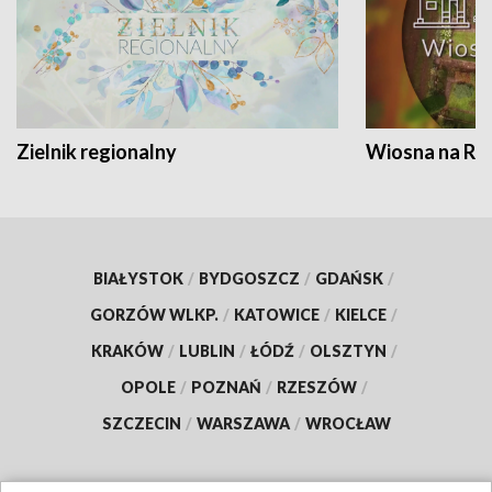
Zielnik regionalny
Wiosna na RO
BIAŁYSTOK
/
BYDGOSZCZ
/
GDAŃSK
/
GORZÓW WLKP.
/
KATOWICE
/
KIELCE
/
KRAKÓW
/
LUBLIN
/
ŁÓDŹ
/
OLSZTYN
/
OPOLE
/
POZNAŃ
/
RZESZÓW
/
SZCZECIN
/
WARSZAWA
/
WROCŁAW