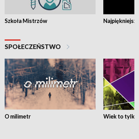
Szkoła Mistrzów
Najpiękniejsze
SPOŁECZEŃSTWO
O milimetr
Wiek to tylko 