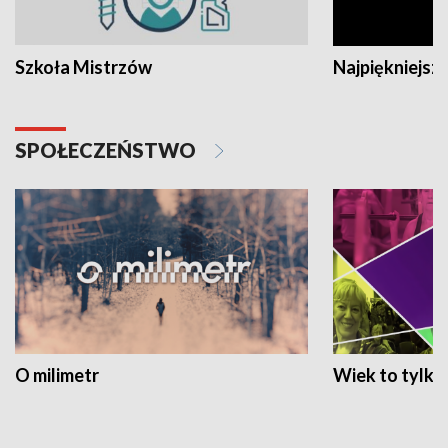
Szkoła Mistrzów
Najpiękniejsze
SPOŁECZEŃSTWO
O milimetr
Wiek to tylko 