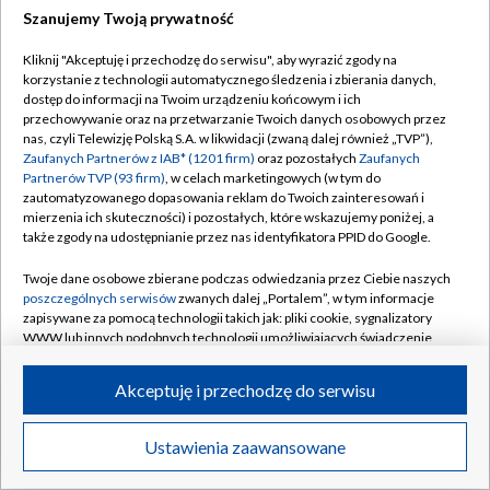
Szanujemy Twoją prywatność
Dołącz do nas:
Kliknij "Akceptuję i przechodzę do serwisu", aby wyrazić zgody na
korzystanie z technologii automatycznego śledzenia i zbierania danych,
TVP
dostęp do informacji na Twoim urządzeniu końcowym i ich
Abonament TVP
przechowywanie oraz na przetwarzanie Twoich danych osobowych przez
Regulamin TVP
nas, czyli Telewizję Polską S.A. w likwidacji (zwaną dalej również „TVP”),
Emisja w TVP
Zaufanych Partnerów z IAB* (1201 firm)
oraz pozostałych
Zaufanych
Polityka prywatności
Partnerów TVP (93 firm)
, w celach marketingowych (w tym do
Centrum informacji TVP
Moje zgody
zautomatyzowanego dopasowania reklam do Twoich zainteresowań i
mierzenia ich skuteczności) i pozostałych, które wskazujemy poniżej, a
Naziemna Telewizja Cyfrowa
Pomoc
także zgody na udostępnianie przez nas identyfikatora PPID do Google.
Sklep TVP
Biuro reklamy
Twoje dane osobowe zbierane podczas odwiedzania przez Ciebie naszych
Rada Programowa
poszczególnych serwisów
zwanych dalej „Portalem”, w tym informacje
Kontakt
zapisywane za pomocą technologii takich jak: pliki cookie, sygnalizatory
System NOS
WWW lub innych podobnych technologii umożliwiających świadczenie
dopasowanych i bezpiecznych usług, personalizację treści oraz reklam,
Informacje o nadawcy
Kanały
udostępnianie funkcji mediów społecznościowych oraz analizowanie
Akceptuję i przechodzę do serwisu
ruchu w Internecie.
Program dla prasy
©2026 Telewizja Polska S.A. w likwidacji
Biuro Reklamy
Twoje dane osobowe zbierane podczas odwiedzania przez Ciebie
Ustawienia zaawansowane
poszczególnych serwisów
na Portalu, takie jak adresy IP, identyfikatory
Ogłoszenie przetargowe
Twoich urządzeń końcowych i identyfikatory plików cookie, informacje o