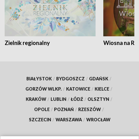
Zielnik regionalny
Wiosna na RO
BIAŁYSTOK
/
BYDGOSZCZ
/
GDAŃSK
/
GORZÓW WLKP.
/
KATOWICE
/
KIELCE
/
KRAKÓW
/
LUBLIN
/
ŁÓDŹ
/
OLSZTYN
/
OPOLE
/
POZNAŃ
/
RZESZÓW
/
SZCZECIN
/
WARSZAWA
/
WROCŁAW