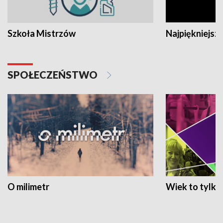
Szkoła Mistrzów
Najpiękniejsze
SPOŁECZEŃSTWO
O milimetr
Wiek to tylko 