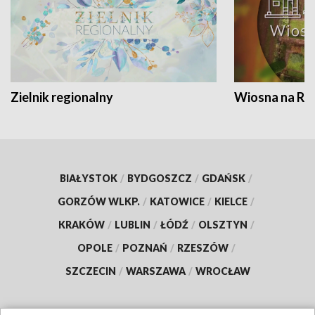
Zielnik regionalny
Wiosna na RO
BIAŁYSTOK
/
BYDGOSZCZ
/
GDAŃSK
/
GORZÓW WLKP.
/
KATOWICE
/
KIELCE
/
KRAKÓW
/
LUBLIN
/
ŁÓDŹ
/
OLSZTYN
/
OPOLE
/
POZNAŃ
/
RZESZÓW
/
SZCZECIN
/
WARSZAWA
/
WROCŁAW