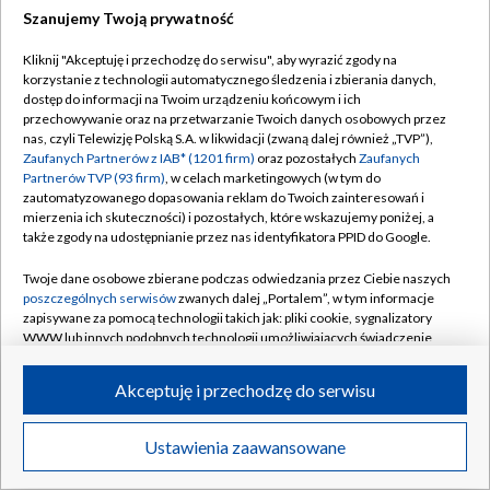
Szanujemy Twoją prywatność
Dołącz do nas:
Kliknij "Akceptuję i przechodzę do serwisu", aby wyrazić zgody na
korzystanie z technologii automatycznego śledzenia i zbierania danych,
TVP
dostęp do informacji na Twoim urządzeniu końcowym i ich
Abonament TVP
przechowywanie oraz na przetwarzanie Twoich danych osobowych przez
Regulamin TVP
nas, czyli Telewizję Polską S.A. w likwidacji (zwaną dalej również „TVP”),
Emisja w TVP
Zaufanych Partnerów z IAB* (1201 firm)
oraz pozostałych
Zaufanych
Polityka prywatności
Partnerów TVP (93 firm)
, w celach marketingowych (w tym do
Centrum informacji TVP
Moje zgody
zautomatyzowanego dopasowania reklam do Twoich zainteresowań i
mierzenia ich skuteczności) i pozostałych, które wskazujemy poniżej, a
Naziemna Telewizja Cyfrowa
Pomoc
także zgody na udostępnianie przez nas identyfikatora PPID do Google.
Sklep TVP
Biuro reklamy
Twoje dane osobowe zbierane podczas odwiedzania przez Ciebie naszych
Rada Programowa
poszczególnych serwisów
zwanych dalej „Portalem”, w tym informacje
Kontakt
zapisywane za pomocą technologii takich jak: pliki cookie, sygnalizatory
System NOS
WWW lub innych podobnych technologii umożliwiających świadczenie
dopasowanych i bezpiecznych usług, personalizację treści oraz reklam,
Informacje o nadawcy
Kanały
udostępnianie funkcji mediów społecznościowych oraz analizowanie
Akceptuję i przechodzę do serwisu
ruchu w Internecie.
Program dla prasy
©2026 Telewizja Polska S.A. w likwidacji
Biuro Reklamy
Twoje dane osobowe zbierane podczas odwiedzania przez Ciebie
Ustawienia zaawansowane
poszczególnych serwisów
na Portalu, takie jak adresy IP, identyfikatory
Ogłoszenie przetargowe
Twoich urządzeń końcowych i identyfikatory plików cookie, informacje o