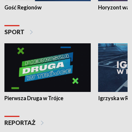
Gość Regionów
Horyzont war
SPORT
Pierwsza Druga w Trójce
Igrzyska w R
REPORTAŻ