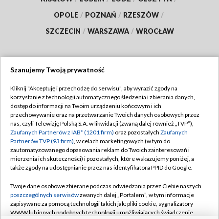
OPOLE
/
POZNAŃ
/
RZESZÓW
/
SZCZECIN
/
WARSZAWA
/
WROCŁAW
Szanujemy Twoją prywatność
Dołącz do nas:
Kliknij "Akceptuję i przechodzę do serwisu", aby wyrazić zgody na
korzystanie z technologii automatycznego śledzenia i zbierania danych,
TVP
dostęp do informacji na Twoim urządzeniu końcowym i ich
Abonament TVP
przechowywanie oraz na przetwarzanie Twoich danych osobowych przez
Regulamin TVP
nas, czyli Telewizję Polską S.A. w likwidacji (zwaną dalej również „TVP”),
Emisja w TVP
Zaufanych Partnerów z IAB* (1201 firm)
oraz pozostałych
Zaufanych
Polityka prywatności
Partnerów TVP (93 firm)
, w celach marketingowych (w tym do
Centrum informacji TVP
Moje zgody
zautomatyzowanego dopasowania reklam do Twoich zainteresowań i
mierzenia ich skuteczności) i pozostałych, które wskazujemy poniżej, a
Naziemna Telewizja Cyfrowa
Pomoc
także zgody na udostępnianie przez nas identyfikatora PPID do Google.
Sklep TVP
Biuro reklamy
Twoje dane osobowe zbierane podczas odwiedzania przez Ciebie naszych
Rada Programowa
poszczególnych serwisów
zwanych dalej „Portalem”, w tym informacje
Kontakt
zapisywane za pomocą technologii takich jak: pliki cookie, sygnalizatory
System NOS
WWW lub innych podobnych technologii umożliwiających świadczenie