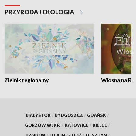
PRZYRODA I EKOLOGIA
Zielnik regionalny
Wiosna na RO
BIAŁYSTOK
/
BYDGOSZCZ
/
GDAŃSK
/
GORZÓW WLKP.
/
KATOWICE
/
KIELCE
/
KRAKÓW
/
LUBLIN
/
ŁÓDŹ
/
OLSZTYN
/