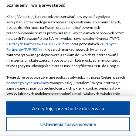
Szanujemy Twoją prywatność
Dołącz do nas:
Kliknij "Akceptuję i przechodzę do serwisu", aby wyrazić zgody na
korzystanie z technologii automatycznego śledzenia i zbierania danych,
TVP
dostęp do informacji na Twoim urządzeniu końcowym i ich
Abonament TVP
przechowywanie oraz na przetwarzanie Twoich danych osobowych przez
Regulamin TVP
nas, czyli Telewizję Polską S.A. w likwidacji (zwaną dalej również „TVP”),
Emisja w TVP
Zaufanych Partnerów z IAB* (1201 firm)
oraz pozostałych
Zaufanych
Polityka prywatności
Partnerów TVP (93 firm)
, w celach marketingowych (w tym do
Centrum informacji TVP
Moje zgody
zautomatyzowanego dopasowania reklam do Twoich zainteresowań i
mierzenia ich skuteczności) i pozostałych, które wskazujemy poniżej, a
Naziemna Telewizja Cyfrowa
Pomoc
także zgody na udostępnianie przez nas identyfikatora PPID do Google.
Sklep TVP
Biuro reklamy
Twoje dane osobowe zbierane podczas odwiedzania przez Ciebie naszych
Rada Programowa
poszczególnych serwisów
zwanych dalej „Portalem”, w tym informacje
Kontakt
zapisywane za pomocą technologii takich jak: pliki cookie, sygnalizatory
System NOS
WWW lub innych podobnych technologii umożliwiających świadczenie
dopasowanych i bezpiecznych usług, personalizację treści oraz reklam,
Informacje o nadawcy
Kanały
udostępnianie funkcji mediów społecznościowych oraz analizowanie
Akceptuję i przechodzę do serwisu
ruchu w Internecie.
Program dla prasy
©2026 Telewizja Polska S.A. w likwidacji
Biuro Reklamy
Twoje dane osobowe zbierane podczas odwiedzania przez Ciebie
Ustawienia zaawansowane
poszczególnych serwisów
na Portalu, takie jak adresy IP, identyfikatory
Ogłoszenie przetargowe
Twoich urządzeń końcowych i identyfikatory plików cookie, informacje o