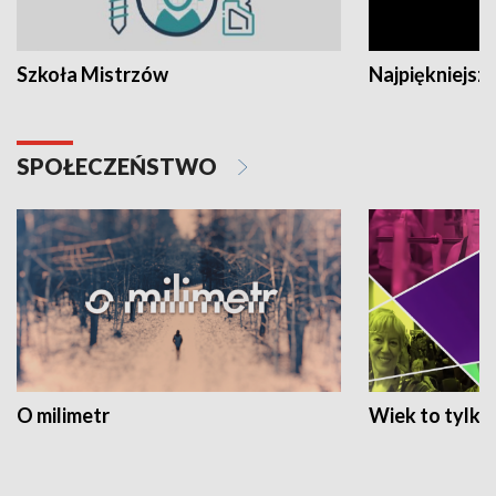
Szkoła Mistrzów
Najpiękniejsze
SPOŁECZEŃSTWO
O milimetr
Wiek to tylko 