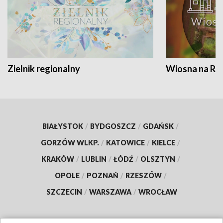
Zielnik regionalny
Wiosna na RO
BIAŁYSTOK
/
BYDGOSZCZ
/
GDAŃSK
/
GORZÓW WLKP.
/
KATOWICE
/
KIELCE
/
KRAKÓW
/
LUBLIN
/
ŁÓDŹ
/
OLSZTYN
/
OPOLE
/
POZNAŃ
/
RZESZÓW
/
SZCZECIN
/
WARSZAWA
/
WROCŁAW