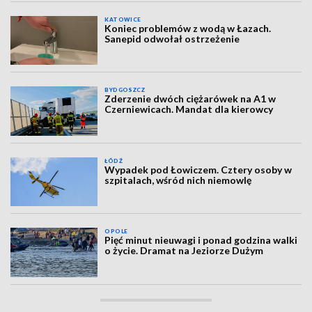
KATOWICE
Koniec problemów z wodą w Łazach.
Sanepid odwołał ostrzeżenie
BYDGOSZCZ
Zderzenie dwóch ciężarówek na A1 w
Czerniewicach. Mandat dla kierowcy
ŁÓDŹ
Wypadek pod Łowiczem. Cztery osoby w
szpitalach, wśród nich niemowlę
OPOLE
Pięć minut nieuwagi i ponad godzina walki
o życie. Dramat na Jeziorze Dużym