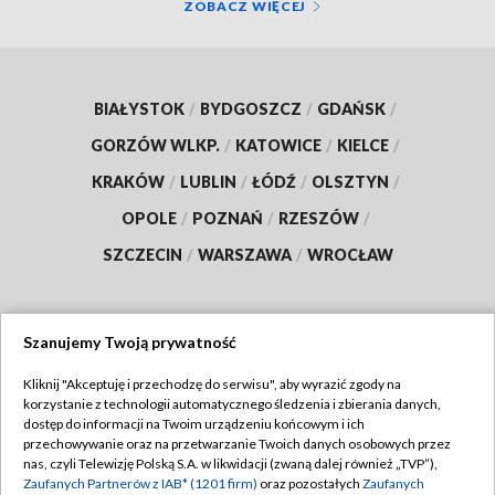
ZOBACZ WIĘCEJ
BIAŁYSTOK
/
BYDGOSZCZ
/
GDAŃSK
/
GORZÓW WLKP.
/
KATOWICE
/
KIELCE
/
KRAKÓW
/
LUBLIN
/
ŁÓDŹ
/
OLSZTYN
/
OPOLE
/
POZNAŃ
/
RZESZÓW
/
SZCZECIN
/
WARSZAWA
/
WROCŁAW
Szanujemy Twoją prywatność
Dołącz do nas:
Kliknij "Akceptuję i przechodzę do serwisu", aby wyrazić zgody na
korzystanie z technologii automatycznego śledzenia i zbierania danych,
TVP
dostęp do informacji na Twoim urządzeniu końcowym i ich
Abonament TVP
przechowywanie oraz na przetwarzanie Twoich danych osobowych przez
Regulamin TVP
nas, czyli Telewizję Polską S.A. w likwidacji (zwaną dalej również „TVP”),
Emisja w TVP
Polityka prywatności
Zaufanych Partnerów z IAB* (1201 firm)
oraz pozostałych
Zaufanych