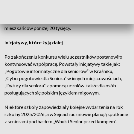
Warto również zaznaczyć, że 638 placówek, które przesłały
sprawozdania, pochodzi z w miejscowości o liczbie
mieszkańców poniżej 20 tysięcy.
Inicjatywy, które żyją dalej
Po zakończeniu konkursu wielu uczestników postanowiło
kontynuować współpracę. Powstały inicjatywy takie jak:
„Pogotowie informatyczne dla seniorów” w Kraśniku,
„Cyberpogotowie dla Seniora” w innych miejscowościach,
„Dyżury dla seniora” z pomocą uczniów, także dla osób
posługujących się polskim językiem migowym.
Niektóre szkoły zapowiedziały kolejne wydarzenia na rok
szkolny 2025/2026, a w Sejnach uczniowie planują spotkanie
z seniorami pod hasłem „Wnuk i Senior przed kompem”.