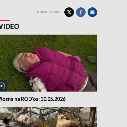
UDOSTĘPNIJ:
WIDEO
iosna na ROD'os: 30.05.2026