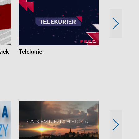
wiek
Telekurier
Kryminalna 