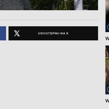
UDOSTĘPNIJ NA X
W
W