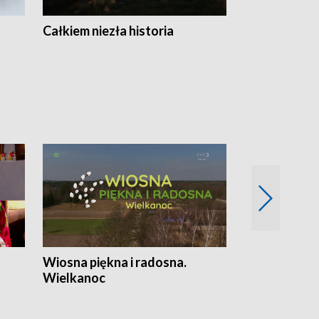
Całkiem niezła historia
Sanatoria
Wiosna piękna i radosna.
Gwiazdy od 
Wielkanoc
gwiazdki