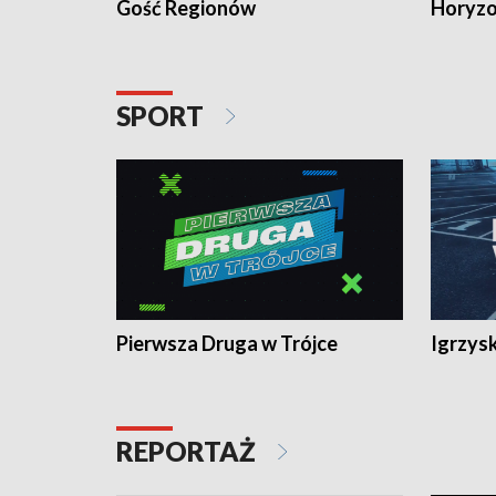
Gość Regionów
Horyzo
SPORT
Pierwsza Druga w Trójce
Igrzys
REPORTAŻ