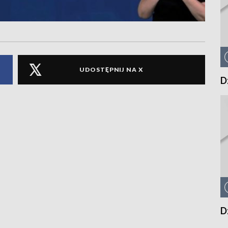
UDOSTĘPNIJ NA X
D
D