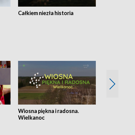
Całkiem niezła historia
Sanatoria
Wiosna piękna i radosna.
Gwiazdy od 
Wielkanoc
gwiazdki