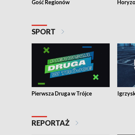
Gość Regionów
Horyzo
SPORT
Pierwsza Druga w Trójce
Igrzys
REPORTAŻ