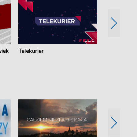
wiek
Telekurier
Kryminalna 