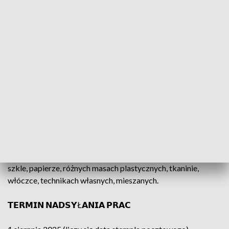
Konkurs ma charakter ogólnopolski i otwarty, nie ma
ograniczeń co do wieku i narodowości uczestników
Konkursu. Praca może być wykonana przez jednego autora
lub przez zespół autorski składający się z kilku osób. Każdy
autor w okresie wykonywania pracy musi mieszkać na
terytorium Polski.
𝗧𝗘𝗖𝗛𝗡𝗜𝗞𝗔
Dowolna trwała technika plastyczna, spełniająca kryteria
możliwości długotrwałej ekspozycji na wystawie. Praca
może być wykonana np. w drewnie, metalu, słomie, filcu,
szkle, papierze, różnych masach plastycznych, tkaninie,
włóczce, technikach własnych, mieszanych.
𝗧𝗘𝗥𝗠𝗜𝗡 𝗡𝗔𝗗𝗦𝗬Ł𝗔𝗡𝗜𝗔 𝗣𝗥𝗔𝗖