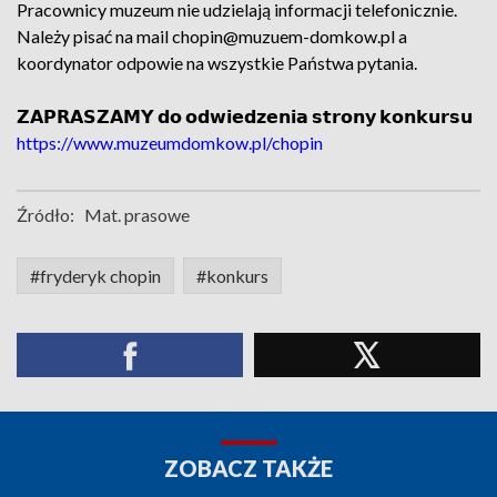
Pracownicy muzeum nie udzielają informacji telefonicznie.
Należy pisać na mail chopin@muzuem-domkow.pl a
koordynator odpowie na wszystkie Państwa pytania.
𝗭𝗔𝗣𝗥𝗔𝗦𝗭𝗔𝗠𝗬 𝗱𝗼 𝗼𝗱𝘄𝗶𝗲𝗱𝘇𝗲𝗻𝗶𝗮 𝘀𝘁𝗿𝗼𝗻𝘆 𝗸𝗼𝗻𝗸𝘂𝗿𝘀𝘂
https://www.muzeumdomkow.pl/chopin
Źródło:
Mat. prasowe
#fryderyk chopin
#konkurs
ZOBACZ TAKŻE