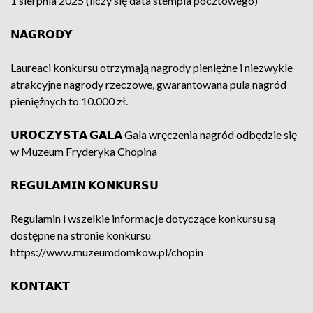
1 sierpnia 2025 (liczy się data stempla pocztowego)
𝗡𝗔𝗚𝗥𝗢𝗗𝗬
Laureaci konkursu otrzymają nagrody pieniężne i niezwykle
atrakcyjne nagrody rzeczowe, gwarantowana pula nagród
pieniężnych to 10.000 zł.
𝗨𝗥𝗢𝗖𝗭𝗬𝗦𝗧𝗔 𝗚𝗔𝗟𝗔 Gala wręczenia nagród odbędzie się
w Muzeum Fryderyka Chopina
𝗥𝗘𝗚𝗨𝗟𝗔𝗠𝗜𝗡 𝗞𝗢𝗡𝗞𝗨𝗥𝗦𝗨
Regulamin i wszelkie informacje dotyczące konkursu są
dostępne na stronie konkursu
https://www.muzeumdomkow.pl/chopin
𝗞𝗢𝗡𝗧𝗔𝗞𝗧