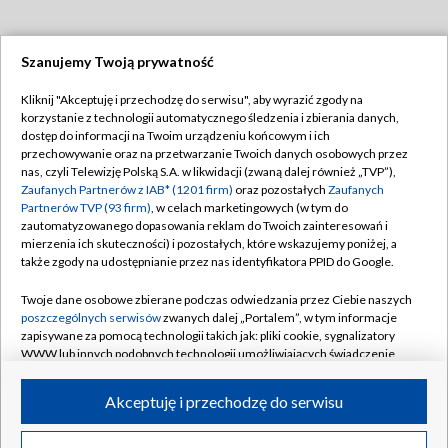
Szanujemy Twoją prywatność
Dołącz do nas:
Kliknij "Akceptuję i przechodzę do serwisu", aby wyrazić zgody na
korzystanie z technologii automatycznego śledzenia i zbierania danych,
TVP
dostęp do informacji na Twoim urządzeniu końcowym i ich
Abonament TVP
przechowywanie oraz na przetwarzanie Twoich danych osobowych przez
Regulamin TVP
nas, czyli Telewizję Polską S.A. w likwidacji (zwaną dalej również „TVP”),
Emisja w TVP
Polityka prywatności
Zaufanych Partnerów z IAB* (1201 firm)
oraz pozostałych
Zaufanych
Partnerów TVP (93 firm)
, w celach marketingowych (w tym do
Centrum informacji TVP
Moje zgody
zautomatyzowanego dopasowania reklam do Twoich zainteresowań i
mierzenia ich skuteczności) i pozostałych, które wskazujemy poniżej, a
Naziemna Telewizja Cyfrowa
Pomoc
także zgody na udostępnianie przez nas identyfikatora PPID do Google.
Sklep TVP
Biuro reklamy
Twoje dane osobowe zbierane podczas odwiedzania przez Ciebie naszych
Rada Programowa
Kontakt
poszczególnych serwisów
zwanych dalej „Portalem”, w tym informacje
zapisywane za pomocą technologii takich jak: pliki cookie, sygnalizatory
System NOS
WWW lub innych podobnych technologii umożliwiających świadczenie
dopasowanych i bezpiecznych usług, personalizację treści oraz reklam,
Informacje o nadawcy
Kanały
udostępnianie funkcji mediów społecznościowych oraz analizowanie
Akceptuję i przechodzę do serwisu
ruchu w Internecie.
Program dla prasy
©2026 Telewizja Polska S.A. w likwidacji
Biuro Reklamy
Twoje dane osobowe zbierane podczas odwiedzania przez Ciebie