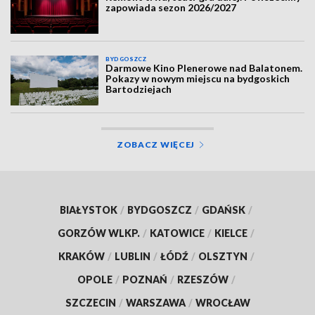
zapowiada sezon 2026/2027
BYDGOSZCZ
Darmowe Kino Plenerowe nad Balatonem.
Pokazy w nowym miejscu na bydgoskich
Bartodziejach
ZOBACZ WIĘCEJ
BIAŁYSTOK
/
BYDGOSZCZ
/
GDAŃSK
/
GORZÓW WLKP.
/
KATOWICE
/
KIELCE
/
KRAKÓW
/
LUBLIN
/
ŁÓDŹ
/
OLSZTYN
/
OPOLE
/
POZNAŃ
/
RZESZÓW
/
SZCZECIN
/
WARSZAWA
/
WROCŁAW