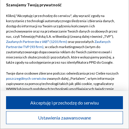
Szanujemy Twoją prywatność
Dołącz do nas:
Kliknij "Akceptuję i przechodzę do serwisu", aby wyrazić zgody na
korzystanie z technologii automatycznego śledzenia i zbierania danych,
TVP
dostęp do informacji na Twoim urządzeniu końcowym i ich
Abonament TVP
przechowywanie oraz na przetwarzanie Twoich danych osobowych przez
Regulamin TVP
nas, czyli Telewizję Polską S.A. w likwidacji (zwaną dalej również „TVP”),
Emisja w TVP
Zaufanych Partnerów z IAB* (1201 firm)
oraz pozostałych
Zaufanych
Polityka prywatności
Partnerów TVP (93 firm)
, w celach marketingowych (w tym do
Centrum informacji TVP
Moje zgody
zautomatyzowanego dopasowania reklam do Twoich zainteresowań i
mierzenia ich skuteczności) i pozostałych, które wskazujemy poniżej, a
Naziemna Telewizja Cyfrowa
Pomoc
także zgody na udostępnianie przez nas identyfikatora PPID do Google.
Sklep TVP
Biuro reklamy
Twoje dane osobowe zbierane podczas odwiedzania przez Ciebie naszych
Rada Programowa
poszczególnych serwisów
zwanych dalej „Portalem”, w tym informacje
Kontakt
zapisywane za pomocą technologii takich jak: pliki cookie, sygnalizatory
System NOS
WWW lub innych podobnych technologii umożliwiających świadczenie
dopasowanych i bezpiecznych usług, personalizację treści oraz reklam,
Informacje o nadawcy
Kanały
udostępnianie funkcji mediów społecznościowych oraz analizowanie
Akceptuję i przechodzę do serwisu
ruchu w Internecie.
Program dla prasy
©2026 Telewizja Polska S.A. w likwidacji
Biuro Reklamy
Twoje dane osobowe zbierane podczas odwiedzania przez Ciebie
Ustawienia zaawansowane
poszczególnych serwisów
na Portalu, takie jak adresy IP, identyfikatory
Ogłoszenie przetargowe
Twoich urządzeń końcowych i identyfikatory plików cookie, informacje o