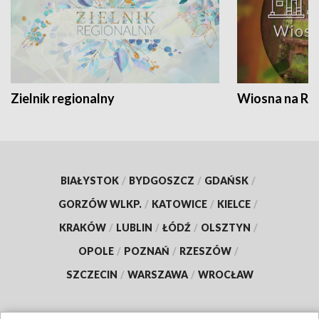
Zielnik regionalny
Wiosna na RO
BIAŁYSTOK
/
BYDGOSZCZ
/
GDAŃSK
/
GORZÓW WLKP.
/
KATOWICE
/
KIELCE
/
KRAKÓW
/
LUBLIN
/
ŁÓDŹ
/
OLSZTYN
/
OPOLE
/
POZNAŃ
/
RZESZÓW
/
SZCZECIN
/
WARSZAWA
/
WROCŁAW