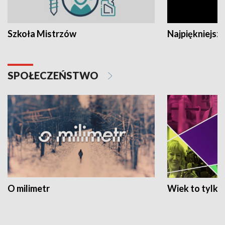
Szkoła Mistrzów
Najpiękniejsze
SPOŁECZEŃSTWO
O milimetr
Wiek to tylko 