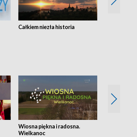
Całkiem niezła historia
Sanatoria
Wiosna piękna i radosna.
Gwiazdy od 
Wielkanoc
gwiazdki