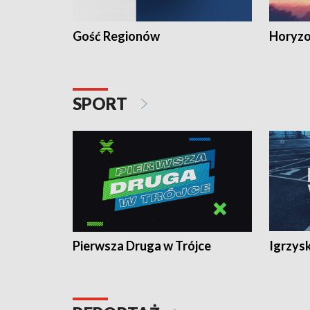
Gość Regionów
Horyzo
SPORT
Pierwsza Druga w Trójce
Igrzys