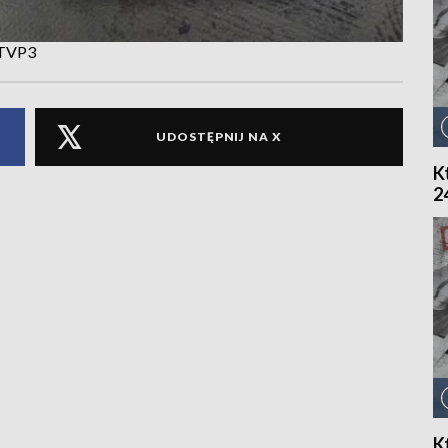
 TVP3
UDOSTĘPNIJ NA X
K
2
K