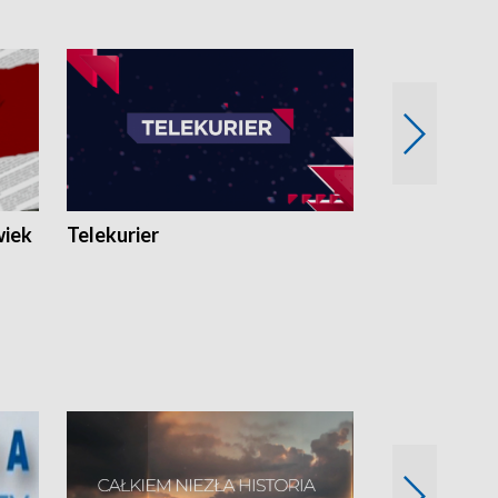
wiek
Telekurier
Kryminalna 