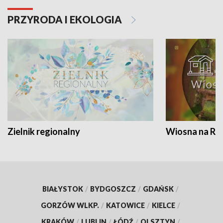
PRZYRODA I EKOLOGIA
Zielnik regionalny
Wiosna na RO
BIAŁYSTOK
/
BYDGOSZCZ
/
GDAŃSK
/
GORZÓW WLKP.
/
KATOWICE
/
KIELCE
/
KRAKÓW
/
LUBLIN
/
ŁÓDŹ
/
OLSZTYN
/