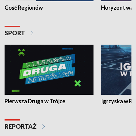
Gość Regionów
Horyzont war
SPORT
Pierwsza Druga w Trójce
Igrzyska w R
REPORTAŻ