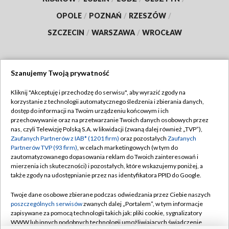
OPOLE
/
POZNAŃ
/
RZESZÓW
/
SZCZECIN
/
WARSZAWA
/
WROCŁAW
Szanujemy Twoją prywatność
Dołącz do nas:
Kliknij "Akceptuję i przechodzę do serwisu", aby wyrazić zgody na
korzystanie z technologii automatycznego śledzenia i zbierania danych,
TVP
dostęp do informacji na Twoim urządzeniu końcowym i ich
Abonament TVP
przechowywanie oraz na przetwarzanie Twoich danych osobowych przez
Regulamin TVP
nas, czyli Telewizję Polską S.A. w likwidacji (zwaną dalej również „TVP”),
Emisja w TVP
Zaufanych Partnerów z IAB* (1201 firm)
oraz pozostałych
Zaufanych
Polityka prywatności
Partnerów TVP (93 firm)
, w celach marketingowych (w tym do
Centrum informacji TVP
Moje zgody
zautomatyzowanego dopasowania reklam do Twoich zainteresowań i
mierzenia ich skuteczności) i pozostałych, które wskazujemy poniżej, a
Naziemna Telewizja Cyfrowa
Pomoc
także zgody na udostępnianie przez nas identyfikatora PPID do Google.
Sklep TVP
Biuro reklamy
Twoje dane osobowe zbierane podczas odwiedzania przez Ciebie naszych
Rada Programowa
poszczególnych serwisów
zwanych dalej „Portalem”, w tym informacje
Kontakt
zapisywane za pomocą technologii takich jak: pliki cookie, sygnalizatory
System NOS
WWW lub innych podobnych technologii umożliwiających świadczenie