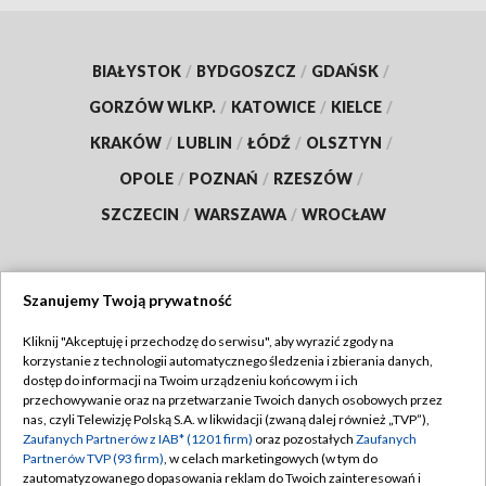
BIAŁYSTOK
/
BYDGOSZCZ
/
GDAŃSK
/
GORZÓW WLKP.
/
KATOWICE
/
KIELCE
/
KRAKÓW
/
LUBLIN
/
ŁÓDŹ
/
OLSZTYN
/
OPOLE
/
POZNAŃ
/
RZESZÓW
/
SZCZECIN
/
WARSZAWA
/
WROCŁAW
Szanujemy Twoją prywatność
Dołącz do nas:
Kliknij "Akceptuję i przechodzę do serwisu", aby wyrazić zgody na
korzystanie z technologii automatycznego śledzenia i zbierania danych,
TVP
dostęp do informacji na Twoim urządzeniu końcowym i ich
Abonament TVP
przechowywanie oraz na przetwarzanie Twoich danych osobowych przez
Regulamin TVP
nas, czyli Telewizję Polską S.A. w likwidacji (zwaną dalej również „TVP”),
Emisja w TVP
Zaufanych Partnerów z IAB* (1201 firm)
oraz pozostałych
Zaufanych
Polityka prywatności
Partnerów TVP (93 firm)
, w celach marketingowych (w tym do
Centrum informacji TVP
Moje zgody
zautomatyzowanego dopasowania reklam do Twoich zainteresowań i