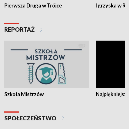
Pierwsza Druga w Trójce
Igrzyska w R
REPORTAŻ
Szkoła Mistrzów
Najpiękniejsze
SPOŁECZEŃSTWO