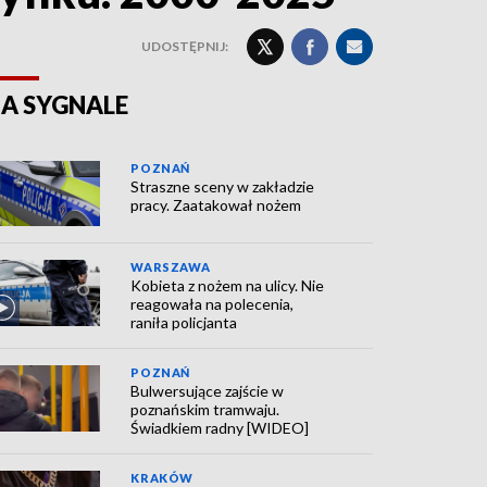
UDOSTĘPNIJ:
A SYGNALE
POZNAŃ
Straszne sceny w zakładzie
pracy. Zaatakował nożem
WARSZAWA
Kobieta z nożem na ulicy. Nie
reagowała na polecenia,
raniła policjanta
POZNAŃ
Bulwersujące zajście w
poznańskim tramwaju.
Świadkiem radny [WIDEO]
KRAKÓW