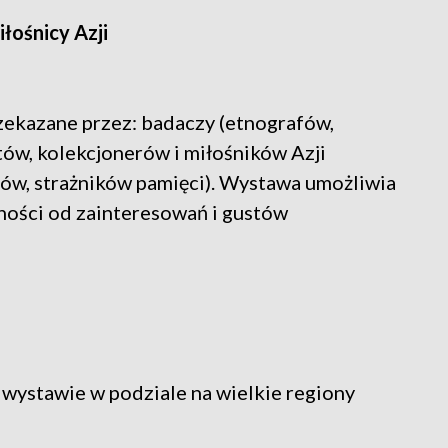
łośnicy Azji
zekazane przez: badaczy (etnografów,
tów, kolekcjonerów i miłośników Azji
ców, strażników pamięci). Wystawa umożliwia
ności od zainteresowań i gustów
wystawie w podziale na wielkie regiony