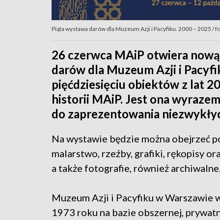
Piąta wystawa darów dla Muzeum Azji i Pacyfiku. 2000 – 2025 / fo
26 czerwca MAiP otwiera nową
darów dla Muzeum Azji i Pacyfi
pięćdziesięciu obiektów z lat 2
historii MAiP. Jest ona wyraze
do zaprezentowania niezwykłych
Na wystawie będzie można obejrzeć po
malarstwo, rzeźby, grafiki, rękopisy o
a także fotografie, również archiwalne
Muzeum Azji i Pacyfiku w Warszawie 
1973 roku na bazie obszernej, prywatn