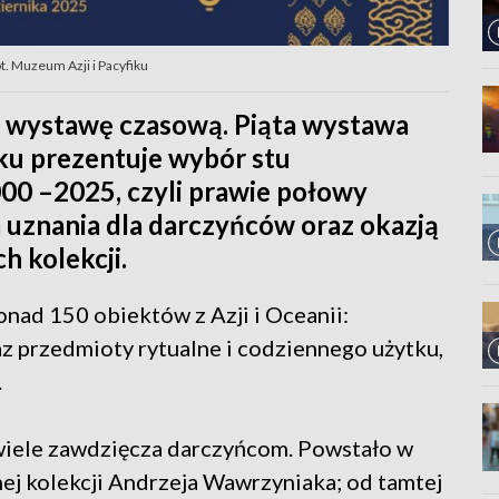
t. Muzeum Azji i Pacyfiku
 wystawę czasową. Piąta wystawa
ku prezentuje wybór stu
000 –2025, czyli prawie połowy
m uznania dla darczyńców oraz okazją
 kolekcji.
nad 150 obiektów z Azji i Oceanii:
raz przedmioty rytualne i codziennego użytku,
.
wiele zawdzięcza darczyńcom. Powstało w
ej kolekcji Andrzeja Wawrzyniaka; od tamtej