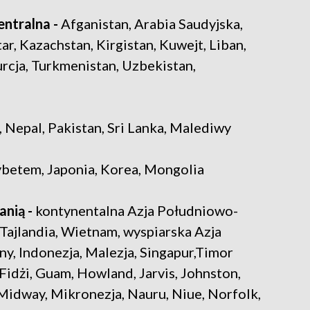
entralna -
Afganistan, Arabia Saudyjska,
tar, Kazachstan, Kirgistan, Kuwejt, Liban,
urcja, Turkmenistan, Uzbekistan,
, Nepal, Pakistan, Sri Lanka, Malediwy
ybetem, Japonia, Korea, Mongolia
anią -
kontynentalna Azja Południowo-
ajlandia, Wietnam, wyspiarska Azja
y, Indonezja, Malezja, Singapur,Timor
Fidżi, Guam, Howland, Jarvis, Johnston,
Midway, Mikronezja, Nauru, Niue, Norfolk,