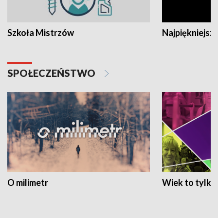
Szkoła Mistrzów
Najpiękniejsze
SPOŁECZEŃSTWO
O milimetr
Wiek to tylko 