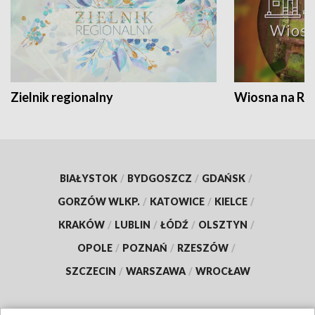
Zielnik regionalny
Wiosna na RO
BIAŁYSTOK
/
BYDGOSZCZ
/
GDAŃSK
/
GORZÓW WLKP.
/
KATOWICE
/
KIELCE
/
KRAKÓW
/
LUBLIN
/
ŁÓDŹ
/
OLSZTYN
/
OPOLE
/
POZNAŃ
/
RZESZÓW
/
SZCZECIN
/
WARSZAWA
/
WROCŁAW