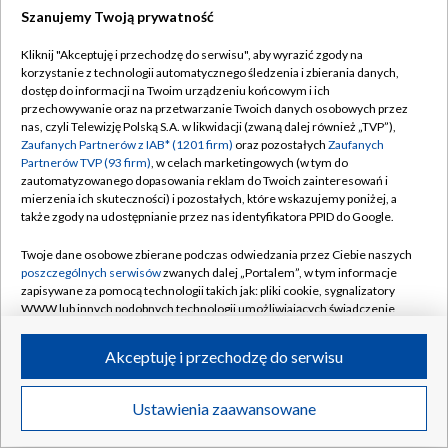
Szanujemy Twoją prywatność
Dołącz do nas:
Kliknij "Akceptuję i przechodzę do serwisu", aby wyrazić zgody na
korzystanie z technologii automatycznego śledzenia i zbierania danych,
TVP
dostęp do informacji na Twoim urządzeniu końcowym i ich
Abonament TVP
przechowywanie oraz na przetwarzanie Twoich danych osobowych przez
Regulamin TVP
nas, czyli Telewizję Polską S.A. w likwidacji (zwaną dalej również „TVP”),
Emisja w TVP
Zaufanych Partnerów z IAB* (1201 firm)
oraz pozostałych
Zaufanych
Polityka prywatności
Partnerów TVP (93 firm)
, w celach marketingowych (w tym do
Centrum informacji TVP
Moje zgody
zautomatyzowanego dopasowania reklam do Twoich zainteresowań i
mierzenia ich skuteczności) i pozostałych, które wskazujemy poniżej, a
Naziemna Telewizja Cyfrowa
Pomoc
także zgody na udostępnianie przez nas identyfikatora PPID do Google.
Sklep TVP
Biuro reklamy
Twoje dane osobowe zbierane podczas odwiedzania przez Ciebie naszych
Rada Programowa
poszczególnych serwisów
zwanych dalej „Portalem”, w tym informacje
Kontakt
zapisywane za pomocą technologii takich jak: pliki cookie, sygnalizatory
System NOS
WWW lub innych podobnych technologii umożliwiających świadczenie
dopasowanych i bezpiecznych usług, personalizację treści oraz reklam,
Informacje o nadawcy
Kanały
udostępnianie funkcji mediów społecznościowych oraz analizowanie
Akceptuję i przechodzę do serwisu
ruchu w Internecie.
Program dla prasy
©2026 Telewizja Polska S.A. w likwidacji
Biuro Reklamy
Twoje dane osobowe zbierane podczas odwiedzania przez Ciebie
Ustawienia zaawansowane
poszczególnych serwisów
na Portalu, takie jak adresy IP, identyfikatory
Ogłoszenie przetargowe
Twoich urządzeń końcowych i identyfikatory plików cookie, informacje o