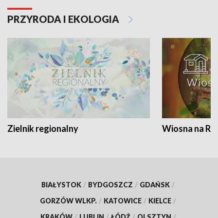
PRZYRODA I EKOLOGIA
Zielnik regionalny
Wiosna na RO
BIAŁYSTOK
/
BYDGOSZCZ
/
GDAŃSK
/
GORZÓW WLKP.
/
KATOWICE
/
KIELCE
/
KRAKÓW
/
LUBLIN
/
ŁÓDŹ
/
OLSZTYN
/