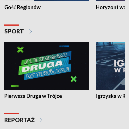
Gość Regionów
Horyzont war
SPORT
Pierwsza Druga w Trójce
Igrzyska w R
REPORTAŻ