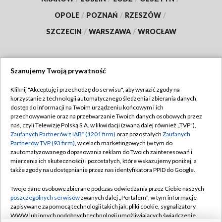
OPOLE
/
POZNAŃ
/
RZESZÓW
/
SZCZECIN
/
WARSZAWA
/
WROCŁAW
Szanujemy Twoją prywatność
Dołącz do nas:
Kliknij "Akceptuję i przechodzę do serwisu", aby wyrazić zgody na
korzystanie z technologii automatycznego śledzenia i zbierania danych,
TVP
dostęp do informacji na Twoim urządzeniu końcowym i ich
Abonament TVP
przechowywanie oraz na przetwarzanie Twoich danych osobowych przez
Regulamin TVP
nas, czyli Telewizję Polską S.A. w likwidacji (zwaną dalej również „TVP”),
Emisja w TVP
Zaufanych Partnerów z IAB* (1201 firm)
oraz pozostałych
Zaufanych
Polityka prywatności
Partnerów TVP (93 firm)
, w celach marketingowych (w tym do
Centrum informacji TVP
Moje zgody
zautomatyzowanego dopasowania reklam do Twoich zainteresowań i
mierzenia ich skuteczności) i pozostałych, które wskazujemy poniżej, a
Naziemna Telewizja Cyfrowa
Pomoc
także zgody na udostępnianie przez nas identyfikatora PPID do Google.
Sklep TVP
Biuro reklamy
Twoje dane osobowe zbierane podczas odwiedzania przez Ciebie naszych
Rada Programowa
poszczególnych serwisów
zwanych dalej „Portalem”, w tym informacje
Kontakt
zapisywane za pomocą technologii takich jak: pliki cookie, sygnalizatory
System NOS
WWW lub innych podobnych technologii umożliwiających świadczenie