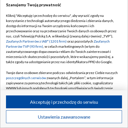
Szanujemy Twoją prywatność
Dołącz do nas:
Kliknij "Akceptuję i przechodzę do serwisu", aby wyrazić zgody na
korzystanie z technologii automatycznego śledzenia i zbierania danych,
TVP
dostęp do informacji na Twoim urządzeniu końcowym i ich
Abonament TVP
przechowywanie oraz na przetwarzanie Twoich danych osobowych przez
Regulamin TVP
nas, czyli Telewizję Polską S.A. w likwidacji (zwaną dalej również „TVP”),
Emisja w TVP
Zaufanych Partnerów z IAB* (1201 firm)
oraz pozostałych
Zaufanych
Polityka prywatności
Partnerów TVP (93 firm)
, w celach marketingowych (w tym do
Centrum informacji TVP
Moje zgody
zautomatyzowanego dopasowania reklam do Twoich zainteresowań i
mierzenia ich skuteczności) i pozostałych, które wskazujemy poniżej, a
Naziemna Telewizja Cyfrowa
Pomoc
także zgody na udostępnianie przez nas identyfikatora PPID do Google.
Sklep TVP
Biuro reklamy
Twoje dane osobowe zbierane podczas odwiedzania przez Ciebie naszych
Rada Programowa
poszczególnych serwisów
zwanych dalej „Portalem”, w tym informacje
Kontakt
zapisywane za pomocą technologii takich jak: pliki cookie, sygnalizatory
System NOS
WWW lub innych podobnych technologii umożliwiających świadczenie
dopasowanych i bezpiecznych usług, personalizację treści oraz reklam,
Informacje o nadawcy
Kanały
udostępnianie funkcji mediów społecznościowych oraz analizowanie
Akceptuję i przechodzę do serwisu
ruchu w Internecie.
Program dla prasy
©2026 Telewizja Polska S.A. w likwidacji
Biuro Reklamy
Twoje dane osobowe zbierane podczas odwiedzania przez Ciebie
Ustawienia zaawansowane
poszczególnych serwisów
na Portalu, takie jak adresy IP, identyfikatory
Ogłoszenie przetargowe
Twoich urządzeń końcowych i identyfikatory plików cookie, informacje o