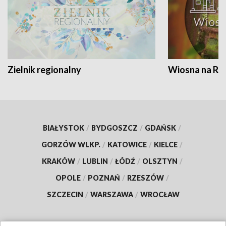
Zielnik regionalny
Wiosna na RO
BIAŁYSTOK
/
BYDGOSZCZ
/
GDAŃSK
/
GORZÓW WLKP.
/
KATOWICE
/
KIELCE
/
KRAKÓW
/
LUBLIN
/
ŁÓDŹ
/
OLSZTYN
/
OPOLE
/
POZNAŃ
/
RZESZÓW
/
SZCZECIN
/
WARSZAWA
/
WROCŁAW