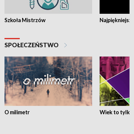
Szkoła Mistrzów
Najpiękniejsze
SPOŁECZEŃSTWO
O milimetr
Wiek to tylko 