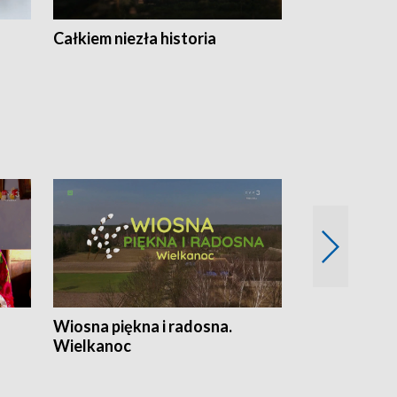
Całkiem niezła historia
Sanatoria
Wiosna piękna i radosna.
Gwiazdy od 
Wielkanoc
gwiazdki