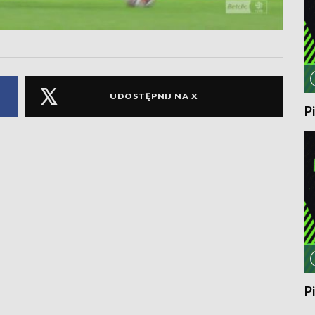
UDOSTĘPNIJ NA X
P
P