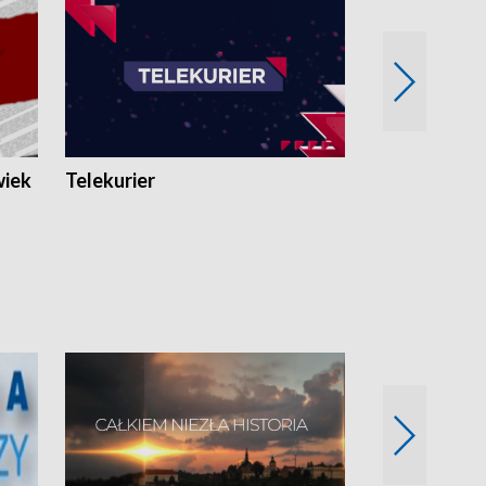
wiek
Telekurier
Kryminalna 