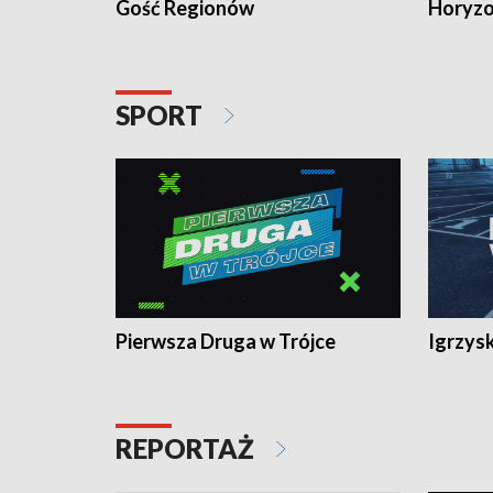
Gość Regionów
Horyzo
SPORT
Pierwsza Druga w Trójce
Igrzys
REPORTAŻ