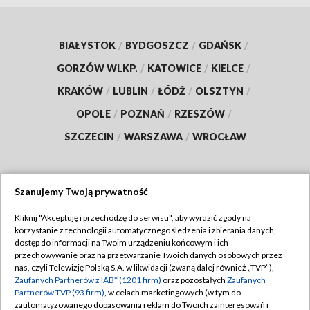
BIAŁYSTOK
/
BYDGOSZCZ
/
GDAŃSK
/
GORZÓW WLKP.
/
KATOWICE
/
KIELCE
/
KRAKÓW
/
LUBLIN
/
ŁÓDŹ
/
OLSZTYN
/
OPOLE
/
POZNAŃ
/
RZESZÓW
/
SZCZECIN
/
WARSZAWA
/
WROCŁAW
Szanujemy Twoją prywatność
Dołącz do nas:
Kliknij "Akceptuję i przechodzę do serwisu", aby wyrazić zgody na
korzystanie z technologii automatycznego śledzenia i zbierania danych,
TVP
dostęp do informacji na Twoim urządzeniu końcowym i ich
Abonament TVP
przechowywanie oraz na przetwarzanie Twoich danych osobowych przez
Regulamin TVP
nas, czyli Telewizję Polską S.A. w likwidacji (zwaną dalej również „TVP”),
Emisja w TVP
Zaufanych Partnerów z IAB* (1201 firm)
oraz pozostałych
Zaufanych
Polityka prywatności
Partnerów TVP (93 firm)
, w celach marketingowych (w tym do
Centrum informacji TVP
Moje zgody
zautomatyzowanego dopasowania reklam do Twoich zainteresowań i