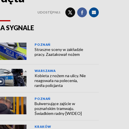
UDOSTĘPNIJ:
A SYGNALE
POZNAŃ
Straszne sceny w zakładzie
pracy. Zaatakował nożem
WARSZAWA
Kobieta z nożem na ulicy. Nie
reagowała na polecenia,
raniła policjanta
POZNAŃ
Bulwersujące zajście w
poznańskim tramwaju.
Świadkiem radny [WIDEO]
KRAKÓW