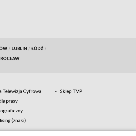
KÓW
/
LUBLIN
/
ŁÓDŹ
/
ROCŁAW
 Telewizja Cyfrowa
Sklep TVP
la prasy
tograficzny
sing (znaki)