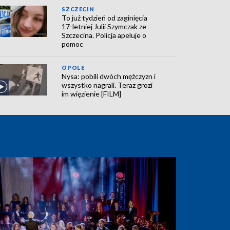
SZCZECIN
To już tydzień od zaginięcia
17-letniej Julii Szymczak ze
Szczecina. Policja apeluje o
pomoc
OPOLE
Nysa: pobili dwóch mężczyzn i
wszystko nagrali. Teraz grozi
im więzienie [FILM]