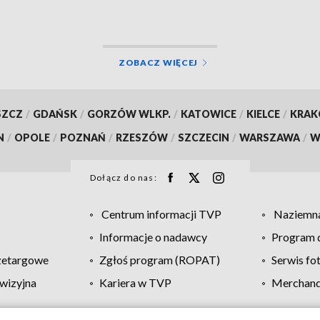
ZOBACZ WIĘCEJ
SZCZ
/
GDAŃSK
/
GORZÓW WLKP.
/
KATOWICE
/
KIELCE
/
KRA
N
/
OPOLE
/
POZNAŃ
/
RZESZÓW
/
SZCZECIN
/
WARSZAWA
/
W
Dołącz do nas:
Centrum informacji TVP
Naziemna
Informacje o nadawcy
Program d
zetargowe
Zgłoś program (ROPAT)
Serwis fo
wizyjna
Kariera w TVP
Merchandi