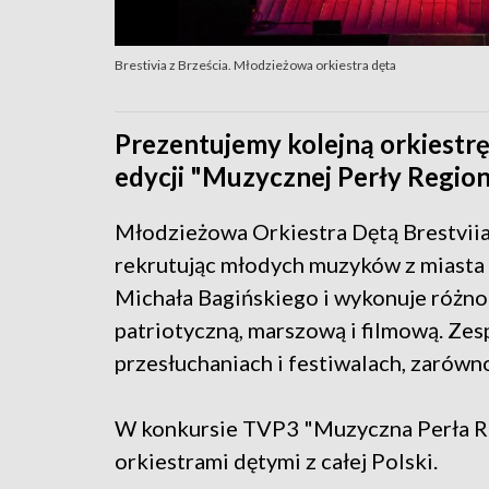
Brestivia z Brześcia. Młodzieżowa orkiestra dęta
Prezentujemy kolejną orkiestrę
edycji "Muzycznej Perły Regio
Młodzieżowa Orkiestra Dętą Brestviia
rekrutując młodych muzyków z miasta 
Michała Bagińskiego i wykonuje różn
patriotyczną, marszową i filmową. Zes
przesłuchaniach i festiwalach, zarówn
W konkursie TVP3 "Muzyczna Perła Re
orkiestrami dętymi z całej Polski.