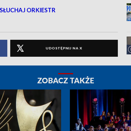
SŁUCHAJ ORKIESTR
UDOSTĘPNIJ NA X
ZOBACZ TAKŻE