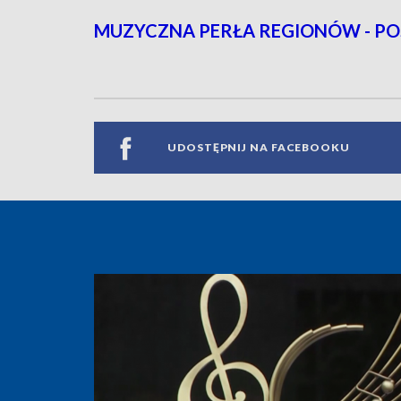
MUZYCZNA PERŁA REGIONÓW - PO
UDOSTĘPNIJ NA FACEBOOKU