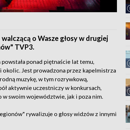
 walczącą o Wasze głosy w drugiej
nów" TVP3.
 powstała ponad piętnaście lat temu,
i okolic. Jest prowadzona przez kapelmistrza
orodną muzykę, w tym rozrywkową,
pół aktywnie uczestniczy w konkursach,
o w swoim województwie, jak i poza nim.
gionów" rywalizuje o głosy widzów z innymi