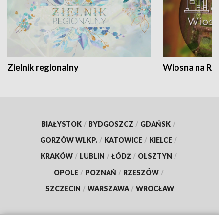
Zielnik regionalny
Wiosna na RO
BIAŁYSTOK
/
BYDGOSZCZ
/
GDAŃSK
/
GORZÓW WLKP.
/
KATOWICE
/
KIELCE
/
KRAKÓW
/
LUBLIN
/
ŁÓDŹ
/
OLSZTYN
/
OPOLE
/
POZNAŃ
/
RZESZÓW
/
SZCZECIN
/
WARSZAWA
/
WROCŁAW