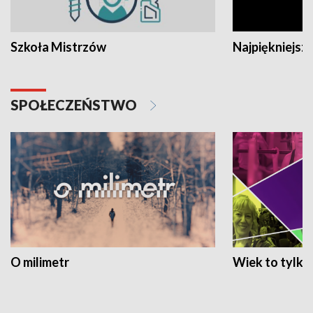
Szkoła Mistrzów
Najpiękniejsze
SPOŁECZEŃSTWO
O milimetr
Wiek to tylko 