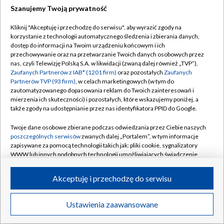
Szanujemy Twoją prywatność
Dołącz do nas:
Kliknij "Akceptuję i przechodzę do serwisu", aby wyrazić zgody na
korzystanie z technologii automatycznego śledzenia i zbierania danych,
TVP
dostęp do informacji na Twoim urządzeniu końcowym i ich
Abonament TVP
przechowywanie oraz na przetwarzanie Twoich danych osobowych przez
Regulamin TVP
nas, czyli Telewizję Polską S.A. w likwidacji (zwaną dalej również „TVP”),
Emisja w TVP
Zaufanych Partnerów z IAB* (1201 firm)
oraz pozostałych
Zaufanych
Polityka prywatności
Partnerów TVP (93 firm)
, w celach marketingowych (w tym do
Centrum informacji TVP
Moje zgody
zautomatyzowanego dopasowania reklam do Twoich zainteresowań i
mierzenia ich skuteczności) i pozostałych, które wskazujemy poniżej, a
Naziemna Telewizja Cyfrowa
Pomoc
także zgody na udostępnianie przez nas identyfikatora PPID do Google.
Sklep TVP
Biuro reklamy
Twoje dane osobowe zbierane podczas odwiedzania przez Ciebie naszych
Rada Programowa
poszczególnych serwisów
zwanych dalej „Portalem”, w tym informacje
Kontakt
zapisywane za pomocą technologii takich jak: pliki cookie, sygnalizatory
System NOS
WWW lub innych podobnych technologii umożliwiających świadczenie
dopasowanych i bezpiecznych usług, personalizację treści oraz reklam,
Informacje o nadawcy
Kanały
udostępnianie funkcji mediów społecznościowych oraz analizowanie
Akceptuję i przechodzę do serwisu
ruchu w Internecie.
Program dla prasy
©2026 Telewizja Polska S.A. w likwidacji
Biuro Reklamy
Twoje dane osobowe zbierane podczas odwiedzania przez Ciebie
Ustawienia zaawansowane
poszczególnych serwisów
na Portalu, takie jak adresy IP, identyfikatory
Ogłoszenie przetargowe
Twoich urządzeń końcowych i identyfikatory plików cookie, informacje o